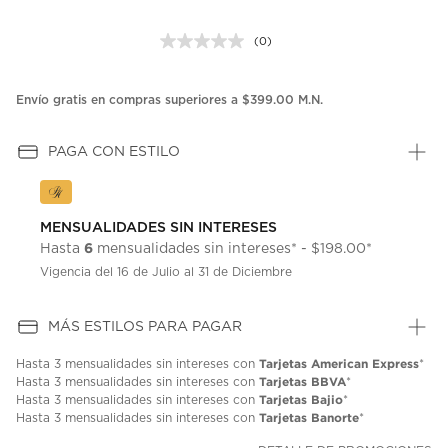
(0)
Sin
puntuación.
Enlace
en
Envío gratis en compras superiores a $399.00 M.N.
la
misma
página.
PAGA CON ESTILO
MENSUALIDADES SIN INTERESES
6
Hasta
mensualidades sin intereses* - $198.00*
Vigencia del 16 de Julio al 31 de Diciembre
MÁS ESTILOS PARA PAGAR
Tarjetas American Express
Hasta
3 mensualidades
sin intereses con
*
Tarjetas BBVA
Hasta
3 mensualidades
sin intereses con
*
Tarjetas Bajio
Hasta
3 mensualidades
sin intereses con
*
Tarjetas Banorte
Hasta
3 mensualidades
sin intereses con
*