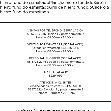
hierro fundido esmaltado
Plancha hierro fundido
Sartén
abrirá
abrirá
abrirá
abrirá
abrirá
hierro fundido esmaltado
Grill de hierro fundido
Cacerola
el
el
el
el
el
hierro fundido esmaltada
formulario
formulario
formulario
formulario
formulario
de
de
de
de
de
envío.
envío.
envío.
envío.
envío.
VENTAS POR TELÉFONO (555PALACIO):
55.5725.2246
Opción 1 y posteriormente 3
Horario: 08:00am a 24:00pm
VENTAS POR WHATSAPP (555PALACIO):
Agregar en whatsapp 55.5725.2246
Horario: 08:00am a 24:00pm
PERSONAL SHOPPING (555PALACIO):
55.5725.2246
opción 1 y posteriormente 3
Horario: 08:00am a 22:00pm
TARJETA PALACIO:
5229.1999
ATENCIÓN A CLIENTES
elpalaciodehierro.com (555PALACIO)
5557252246
opción 1 y posteriormente 2
Horario: 09:00am a 21:00pm
OBTÉN LAS ÚLTIMAS NOTICIAS TOTALMENTE PALACIO