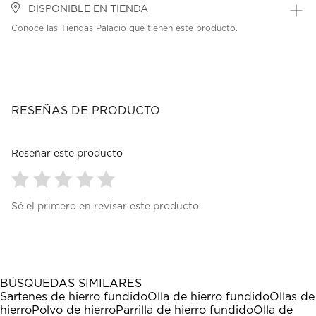
DISPONIBLE EN TIENDA
Conoce las Tiendas Palacio que tienen este producto.
RESEÑAS DE PRODUCTO
Reseñar este producto
Seleccionar
Seleccionar
Seleccionar
Seleccionar
Seleccionar
Sé el primero en revisar este producto
para
para
para
para
para
calificar
calificar
calificar
calificar
calificar
el
el
el
el
el
artículo
artículo
artículo
artículo
artículo
con
con
con
con
con
1
2
3
4
5
BÚSQUEDAS SIMILARES
estrella
estrellas.
estrellas.
estrellas.
estrellas.
Sartenes de hierro fundido
Olla de hierro fundido
Ollas de
Esta
Esta
Esta
Esta
Esta
hierro
Polvo de hierro
Parrilla de hierro fundido
Olla de
acción
acción
acción
acción
acción