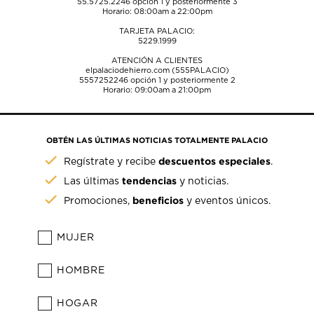
55.5725.2246
opción 1 y posteriormente 3
Horario: 08:00am a 22:00pm
TARJETA PALACIO:
5229.1999
ATENCIÓN A CLIENTES
elpalaciodehierro.com (555PALACIO)
5557252246
opción 1 y posteriormente 2
Horario: 09:00am a 21:00pm
OBTÉN LAS ÚLTIMAS NOTICIAS TOTALMENTE PALACIO
descuentos especiales
Regístrate y recibe
.
tendencias
Las últimas
y noticias.
beneficios
Promociones,
y eventos únicos.
MUJER
HOMBRE
HOGAR