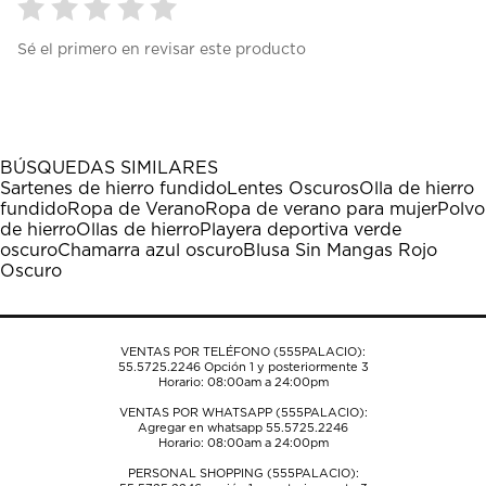
Seleccionar
Seleccionar
Seleccionar
Seleccionar
Seleccionar
Sé el primero en revisar este producto
para
para
para
para
para
calificar
calificar
calificar
calificar
calificar
el
el
el
el
el
artículo
artículo
artículo
artículo
artículo
con
con
con
con
con
1
2
3
4
5
BÚSQUEDAS SIMILARES
estrella
estrellas.
estrellas.
estrellas.
estrellas.
Sartenes de hierro fundido
Lentes Oscuros
Olla de hierro
Esta
Esta
Esta
Esta
Esta
fundido
Ropa de Verano
Ropa de verano para mujer
Polvo
acción
acción
acción
acción
acción
de hierro
Ollas de hierro
Playera deportiva verde
abrirá
abrirá
abrirá
abrirá
abrirá
oscuro
Chamarra azul oscuro
Blusa Sin Mangas Rojo
el
el
el
el
el
Oscuro
formulario
formulario
formulario
formulario
formulario
de
de
de
de
de
envío.
envío.
envío.
envío.
envío.
VENTAS POR TELÉFONO (555PALACIO):
55.5725.2246
Opción 1 y posteriormente 3
Horario: 08:00am a 24:00pm
VENTAS POR WHATSAPP (555PALACIO):
Agregar en whatsapp 55.5725.2246
Horario: 08:00am a 24:00pm
PERSONAL SHOPPING (555PALACIO):