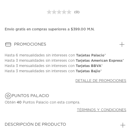
(0)
Sin
puntuación.
Enlace
en
Envío gratis en compras superiores a $399.00 M.N.
la
misma
página.
PROMOCIONES
Tarjetas Palacio
Hasta
6 mensualidades
sin intereses con
*
Tarjetas American Express
Hasta
3 mensualidades
sin intereses con
*
Tarjetas BBVA
Hasta
3 mensualidades
sin intereses con
*
Tarjetas Bajio
Hasta
3 mensualidades
sin intereses con
*
DETALLE DE PROMOCIONES
PUNTOS PALACIO
Obtén
40
Puntos Palacio con esta compra.
TÉRMINOS Y CONDICIONES
DESCRIPCIÓN DE PRODUCTO