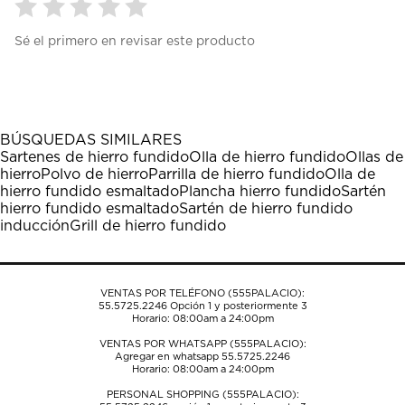
Seleccionar
Seleccionar
Seleccionar
Seleccionar
Seleccionar
Sé el primero en revisar este producto
para
para
para
para
para
calificar
calificar
calificar
calificar
calificar
el
el
el
el
el
artículo
artículo
artículo
artículo
artículo
con
con
con
con
con
1
2
3
4
5
BÚSQUEDAS SIMILARES
estrella
estrellas.
estrellas.
estrellas.
estrellas.
Sartenes de hierro fundido
Olla de hierro fundido
Ollas de
Esta
Esta
Esta
Esta
Esta
hierro
Polvo de hierro
Parrilla de hierro fundido
Olla de
acción
acción
acción
acción
acción
hierro fundido esmaltado
Plancha hierro fundido
Sartén
abrirá
abrirá
abrirá
abrirá
abrirá
hierro fundido esmaltado
Sartén de hierro fundido
el
el
el
el
el
inducción
Grill de hierro fundido
formulario
formulario
formulario
formulario
formulario
de
de
de
de
de
envío.
envío.
envío.
envío.
envío.
VENTAS POR TELÉFONO (555PALACIO):
55.5725.2246
Opción 1 y posteriormente 3
Horario: 08:00am a 24:00pm
VENTAS POR WHATSAPP (555PALACIO):
Agregar en whatsapp 55.5725.2246
Horario: 08:00am a 24:00pm
PERSONAL SHOPPING (555PALACIO):