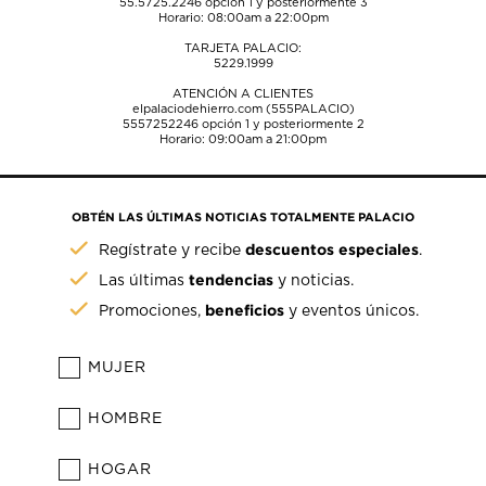
55.5725.2246
opción 1 y posteriormente 3
Horario: 08:00am a 22:00pm
TARJETA PALACIO:
5229.1999
ATENCIÓN A CLIENTES
elpalaciodehierro.com (555PALACIO)
5557252246
opción 1 y posteriormente 2
Horario: 09:00am a 21:00pm
OBTÉN LAS ÚLTIMAS NOTICIAS TOTALMENTE PALACIO
descuentos especiales
Regístrate y recibe
.
tendencias
Las últimas
y noticias.
beneficios
Promociones,
y eventos únicos.
MUJER
HOMBRE
HOGAR