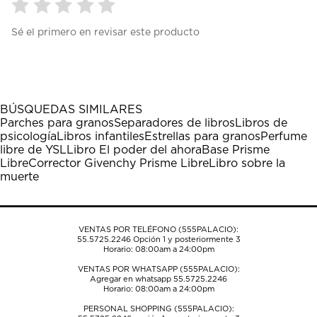
Seleccionar
Seleccionar
Seleccionar
Seleccionar
Seleccionar
Sé el primero en revisar este producto
para
para
para
para
para
calificar
calificar
calificar
calificar
calificar
el
el
el
el
el
artículo
artículo
artículo
artículo
artículo
con
con
con
con
con
1
2
3
4
5
BÚSQUEDAS SIMILARES
estrella
estrellas.
estrellas.
estrellas.
estrellas.
Parches para granos
Separadores de libros
Libros de
Esta
Esta
Esta
Esta
Esta
psicología
Libros infantiles
Estrellas para granos
Perfume
acción
acción
acción
acción
acción
libre de YSL
Libro El poder del ahora
Base Prisme
abrirá
abrirá
abrirá
abrirá
abrirá
Libre
Corrector Givenchy Prisme Libre
Libro sobre la
el
el
el
el
el
muerte
formulario
formulario
formulario
formulario
formulario
de
de
de
de
de
envío.
envío.
envío.
envío.
envío.
VENTAS POR TELÉFONO (555PALACIO):
55.5725.2246
Opción 1 y posteriormente 3
Horario: 08:00am a 24:00pm
VENTAS POR WHATSAPP (555PALACIO):
Agregar en whatsapp 55.5725.2246
Horario: 08:00am a 24:00pm
PERSONAL SHOPPING (555PALACIO):