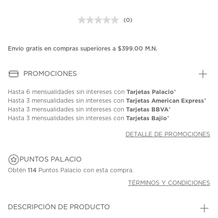
(0)
Sin
puntuación.
Enlace
en
Envío gratis en compras superiores a $399.00 M.N.
la
misma
página.
PROMOCIONES
Tarjetas Palacio
Hasta
6 mensualidades
sin intereses con
*
Tarjetas American Express
Hasta
3 mensualidades
sin intereses con
*
Tarjetas BBVA
Hasta
3 mensualidades
sin intereses con
*
Tarjetas Bajio
Hasta
3 mensualidades
sin intereses con
*
DETALLE DE PROMOCIONES
PUNTOS PALACIO
Obtén
114
Puntos Palacio con esta compra.
TÉRMINOS Y CONDICIONES
DESCRIPCIÓN DE PRODUCTO