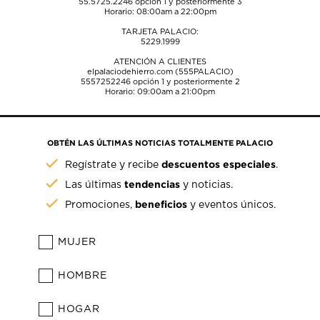
55.5725.2246
opción 1 y posteriormente 3
Horario: 08:00am a 22:00pm
TARJETA PALACIO:
5229.1999
ATENCIÓN A CLIENTES
elpalaciodehierro.com (555PALACIO)
5557252246
opción 1 y posteriormente 2
Horario: 09:00am a 21:00pm
OBTÉN LAS ÚLTIMAS NOTICIAS TOTALMENTE PALACIO
descuentos especiales
Regístrate y recibe
.
tendencias
Las últimas
y noticias.
beneficios
Promociones,
y eventos únicos.
MUJER
HOMBRE
HOGAR