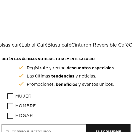
olsas café
Labial Café
Blusa café
Cinturón Reversible Café
C
OBTÉN LAS ÚLTIMAS NOTICIAS TOTALMENTE PALACIO
descuentos especiales
Regístrate y recibe
.
tendencias
Las últimas
y noticias.
beneficios
Promociones,
y eventos únicos.
MUJER
HOMBRE
HOGAR
SUSCRIBIRME
TU CORREO ELECTRÓNICO