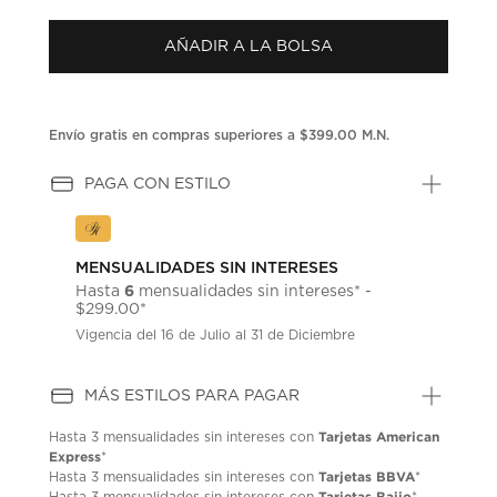
puntuación.
Enlace
AÑADIR A LA BOLSA
en
la
misma
página.
Envío gratis en compras superiores a $399.00 M.N.
PAGA CON ESTILO
MENSUALIDADES SIN INTERESES
6
Hasta
mensualidades sin intereses* -
$299.00*
Vigencia del 16 de Julio al 31 de Diciembre
MÁS ESTILOS PARA PAGAR
Tarjetas American
Hasta
3 mensualidades
sin intereses con
Express
*
Tarjetas BBVA
Hasta
3 mensualidades
sin intereses con
*
Tarjetas Bajio
Hasta
3 mensualidades
sin intereses con
*