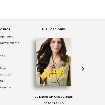
SOTROS
PUBLICACIONES
rporativo
e Cumplimiento
tica
abajo
ual 2024
dad
Búsqueda
LA 
EL LIBRO AMARILLO 2026
AG
DESCÁRGALO