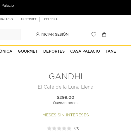
 Palacio
 PALACIO
ARISTOPET
CELEBRA
INICIAR SESIÓN
ÓNICA
GOURMET
DEPORTES
CASA PALACIO
TANE
GANDHI
El Café de la Luna Llena
$299.00
Quedan pocos
MESES SIN INTERESES
(0)
Sin