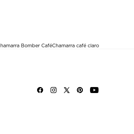
hamarra Bomber Café
Chamarra café claro
f
i
p
y