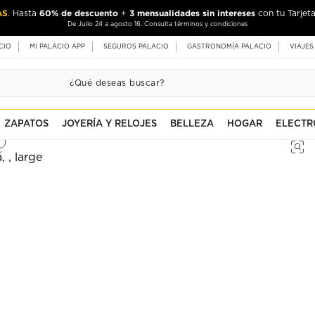
AS
60% de descuento
3 mensualidades sin intereses
. Hasta
+
con tu Tarjeta
De Julio 24 a agosto 16. Consulta términos y condiciones
CIO
MI PALACIO APP
SEGUROS PALACIO
GASTRONOMÍA PALACIO
VIAJES
ZAPATOS
JOYERÍA Y RELOJES
BELLEZA
HOGAR
ELECTR