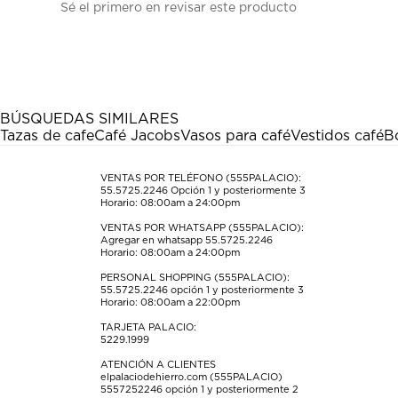
Sé el primero en revisar este producto
para
para
para
para
para
calificar
calificar
calificar
calificar
calificar
el
el
el
el
el
artículo
artículo
artículo
artículo
artículo
con
con
con
con
con
1
2
3
4
5
estrella
estrellas.
estrellas.
estrellas.
estrellas.
BÚSQUEDAS SIMILARES
Esta
Esta
Esta
Esta
Esta
Tazas de cafe
Café Jacobs
Vasos para café
Vestidos café
B
acción
acción
acción
acción
acción
abrirá
abrirá
abrirá
abrirá
abrirá
el
el
el
el
el
VENTAS POR TELÉFONO (555PALACIO):
55.5725.2246
Opción 1 y posteriormente 3
formulario
formulario
formulario
formulario
formulario
Horario: 08:00am a 24:00pm
de
de
de
de
de
envío.
envío.
envío.
envío.
envío.
VENTAS POR WHATSAPP (555PALACIO):
Agregar en whatsapp 55.5725.2246
Horario: 08:00am a 24:00pm
PERSONAL SHOPPING (555PALACIO):
55.5725.2246
opción 1 y posteriormente 3
Horario: 08:00am a 22:00pm
TARJETA PALACIO:
5229.1999
ATENCIÓN A CLIENTES
elpalaciodehierro.com (555PALACIO)
5557252246
opción 1 y posteriormente 2