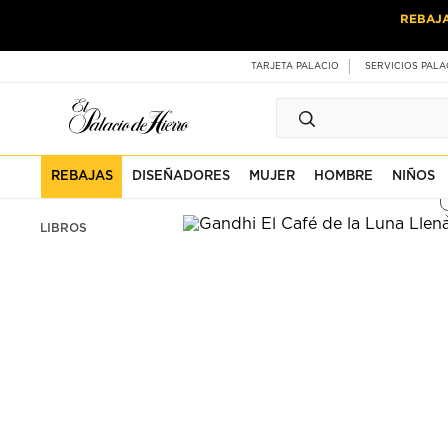
Ir
Ir
REBAJ
al
al
contenido
contenido
principal
de
TARJETA PALACIO
SERVICIOS PALA
pie
de
página
REBAJAS
DISEÑADORES
MUJER
HOMBRE
NIÑOS
LIBROS