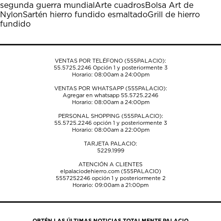
segunda guerra mundial
Arte cuadros
Bolsa Art de
abrirá
abrirá
abrirá
abrirá
abrirá
Nylon
Sartén hierro fundido esmaltado
Grill de hierro
el
el
el
el
el
fundido
formulario
formulario
formulario
formulario
formulario
de
de
de
de
de
envío.
envío.
envío.
envío.
envío.
VENTAS POR TELÉFONO (555PALACIO):
55.5725.2246
Opción 1 y posteriormente 3
Horario: 08:00am a 24:00pm
VENTAS POR WHATSAPP (555PALACIO):
Agregar en whatsapp 55.5725.2246
Horario: 08:00am a 24:00pm
PERSONAL SHOPPING (555PALACIO):
55.5725.2246
opción 1 y posteriormente 3
Horario: 08:00am a 22:00pm
TARJETA PALACIO:
5229.1999
ATENCIÓN A CLIENTES
elpalaciodehierro.com (555PALACIO)
5557252246
opción 1 y posteriormente 2
Horario: 09:00am a 21:00pm
OBTÉN LAS ÚLTIMAS NOTICIAS TOTALMENTE PALACIO