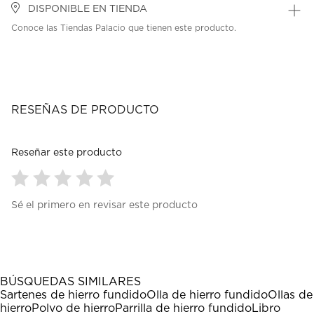
DISPONIBLE EN TIENDA
Conoce las Tiendas Palacio que tienen este producto.
RESEÑAS DE PRODUCTO
Reseñar este producto
Seleccionar
Seleccionar
Seleccionar
Seleccionar
Seleccionar
Sé el primero en revisar este producto
para
para
para
para
para
calificar
calificar
calificar
calificar
calificar
el
el
el
el
el
artículo
artículo
artículo
artículo
artículo
con
con
con
con
con
1
2
3
4
5
BÚSQUEDAS SIMILARES
estrella
estrellas.
estrellas.
estrellas.
estrellas.
Sartenes de hierro fundido
Olla de hierro fundido
Ollas de
Esta
Esta
Esta
Esta
Esta
hierro
Polvo de hierro
Parrilla de hierro fundido
Libro
acción
acción
acción
acción
acción