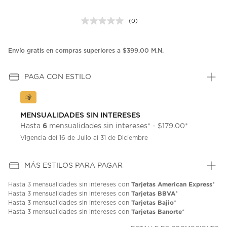
(0)
Sin
puntuación.
Enlace
en
Envío gratis en compras superiores a $399.00 M.N.
la
misma
página.
PAGA CON ESTILO
MENSUALIDADES SIN INTERESES
6
Hasta
mensualidades sin intereses* - $179.00*
Vigencia del 16 de Julio al 31 de Diciembre
MÁS ESTILOS PARA PAGAR
Tarjetas American Express
Hasta
3 mensualidades
sin intereses con
*
Tarjetas BBVA
Hasta
3 mensualidades
sin intereses con
*
Tarjetas Bajio
Hasta
3 mensualidades
sin intereses con
*
Tarjetas Banorte
Hasta
3 mensualidades
sin intereses con
*