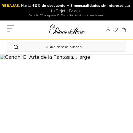
Ir
Ir
REBAJAS
60% de descuento
3 mensualidades sin intereses
. Hasta
+
con
al
al
tu Tarjeta Palacio
contenido
contenido
De Julio 24 a agosto 16. Consulta términos y condiciones
principal
de
pie
MIS
de
PEDIDOS
página
FAVORITOS
PERFIL
DIRECCIONES
MÉTODOS
DE PAGO
CERRAR
SESIÓN