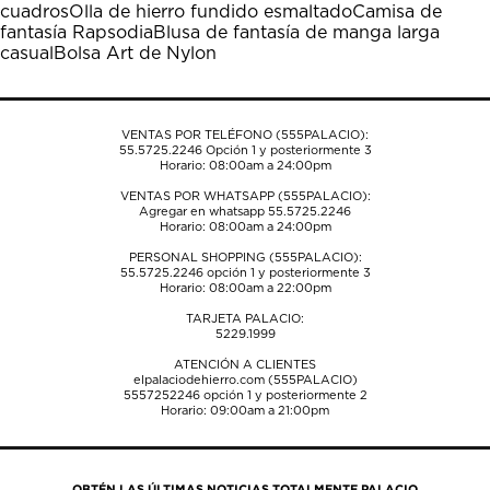
cuadros
Olla de hierro fundido esmaltado
Camisa de
abrirá
abrirá
abrirá
abrirá
abrirá
fantasía Rapsodia
Blusa de fantasía de manga larga
el
el
el
el
el
casual
Bolsa Art de Nylon
formulario
formulario
formulario
formulario
formulario
de
de
de
de
de
envío.
envío.
envío.
envío.
envío.
VENTAS POR TELÉFONO (555PALACIO):
55.5725.2246
Opción 1 y posteriormente 3
Horario: 08:00am a 24:00pm
VENTAS POR WHATSAPP (555PALACIO):
Agregar en whatsapp 55.5725.2246
Horario: 08:00am a 24:00pm
PERSONAL SHOPPING (555PALACIO):
55.5725.2246
opción 1 y posteriormente 3
Horario: 08:00am a 22:00pm
TARJETA PALACIO:
5229.1999
ATENCIÓN A CLIENTES
elpalaciodehierro.com (555PALACIO)
5557252246
opción 1 y posteriormente 2
Horario: 09:00am a 21:00pm
OBTÉN LAS ÚLTIMAS NOTICIAS TOTALMENTE PALACIO