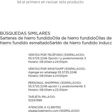
Sé el primero en revisar este producto
para
para
para
para
para
calificar
calificar
calificar
calificar
calificar
el
el
el
el
el
artículo
artículo
artículo
artículo
artículo
con
con
con
con
con
1
2
3
4
5
estrella
estrellas.
estrellas.
estrellas.
estrellas.
BÚSQUEDAS SIMILARES
Esta
Esta
Esta
Esta
Esta
Sartenes de hierro fundido
Olla de hierro fundido
Ollas de
acción
acción
acción
acción
acción
hierro fundido esmaltado
Sartén de hierro fundido inducc
abrirá
abrirá
abrirá
abrirá
abrirá
el
el
el
el
el
formulario
formulario
formulario
formulario
formulario
VENTAS POR TELÉFONO (555PALACIO):
55.5725.2246
Opción 1 y posteriormente 3
de
de
de
de
de
Horario: 08:00am a 24:00pm
envío.
envío.
envío.
envío.
envío.
VENTAS POR WHATSAPP (555PALACIO):
Agregar en whatsapp 55.5725.2246
Horario: 08:00am a 24:00pm
PERSONAL SHOPPING (555PALACIO):
55.5725.2246
opción 1 y posteriormente 3
Horario: 08:00am a 22:00pm
TARJETA PALACIO:
5229.1999
ATENCIÓN A CLIENTES
elpalaciodehierro.com (555PALACIO)