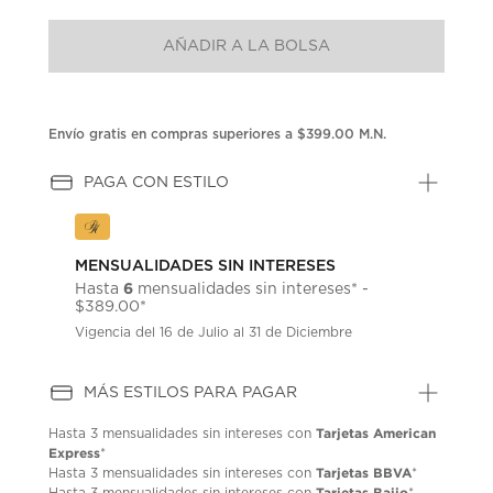
puntuación.
Enlace
AÑADIR A LA BOLSA
en
la
misma
página.
Envío gratis en compras superiores a $399.00 M.N.
PAGA CON ESTILO
MENSUALIDADES SIN INTERESES
6
Hasta
mensualidades sin intereses* -
$389.00*
Vigencia del 16 de Julio al 31 de Diciembre
MÁS ESTILOS PARA PAGAR
Tarjetas American
Hasta
3 mensualidades
sin intereses con
Express
*
Tarjetas BBVA
Hasta
3 mensualidades
sin intereses con
*
Tarjetas Bajio
Hasta
3 mensualidades
sin intereses con
*