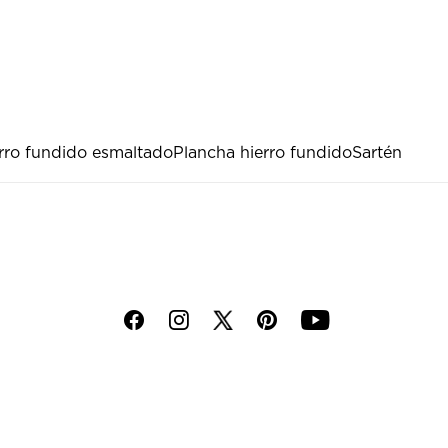
erro fundido esmaltado
Plancha hierro fundido
Sartén
f
i
p
y