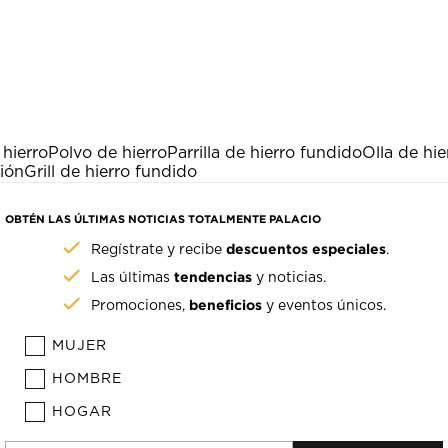
 hierro
Polvo de hierro
Parrilla de hierro fundido
Olla de hi
ión
Grill de hierro fundido
OBTÉN LAS ÚLTIMAS NOTICIAS TOTALMENTE PALACIO
descuentos especiales
Regístrate y recibe
.
tendencias
Las últimas
y noticias.
beneficios
Promociones,
y eventos únicos.
MUJER
HOMBRE
HOGAR