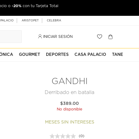
-20%
ocio o
con tu Tarjeta Total
 PALACIO
ARISTOPET
CELEBRA
INICIAR SESIÓN
ÓNICA
GOURMET
DEPORTES
CASA PALACIO
TANE
GANDHI
Derribado en batalla
$389.00
No disponible
MESES SIN INTERESES
(0)
Sin