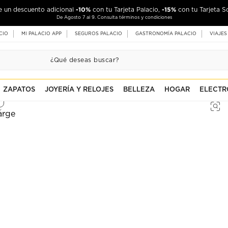
-10%
-15%
de un descuento adicional
con tu Tarjeta Palacio,
con tu Tarjeta S
De Agosto 7 al 9. Consulta términos y condiciones
CIO
MI PALACIO APP
SEGUROS PALACIO
GASTRONOMÍA PALACIO
VIAJES
ZAPATOS
JOYERÍA Y RELOJES
BELLEZA
HOGAR
ELECTR