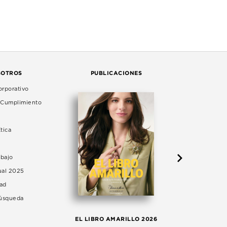
SOTROS
PUBLICACIONES
rporativo
e Cumplimiento
tica
abajo
ual 2025
dad
Búsqueda
LA 
EL LIBRO AMARILLO 2026
AG