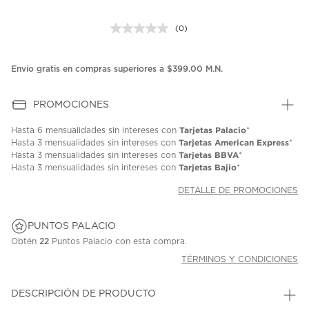
(0)
Sin
puntuación.
Enlace
en
Envío gratis en compras superiores a $399.00 M.N.
la
misma
página.
PROMOCIONES
Tarjetas Palacio
Hasta
6 mensualidades
sin intereses con
*
Tarjetas American Express
Hasta
3 mensualidades
sin intereses con
*
Tarjetas BBVA
Hasta
3 mensualidades
sin intereses con
*
Tarjetas Bajio
Hasta
3 mensualidades
sin intereses con
*
DETALLE DE PROMOCIONES
PUNTOS PALACIO
Obtén
22
Puntos Palacio con esta compra.
TÉRMINOS Y CONDICIONES
DESCRIPCIÓN DE PRODUCTO