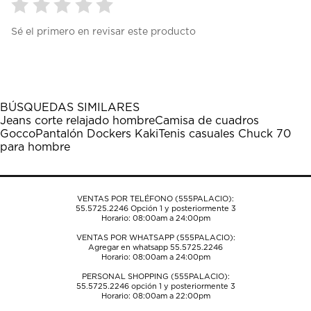
Seleccionar
Seleccionar
Seleccionar
Seleccionar
Seleccionar
Sé el primero en revisar este producto
para
para
para
para
para
calificar
calificar
calificar
calificar
calificar
el
el
el
el
el
artículo
artículo
artículo
artículo
artículo
con
con
con
con
con
1
2
3
4
5
BÚSQUEDAS SIMILARES
estrella
estrellas.
estrellas.
estrellas.
estrellas.
Jeans corte relajado hombre
Camisa de cuadros
Esta
Esta
Esta
Esta
Esta
Gocco
Pantalón Dockers Kaki
Tenis casuales Chuck 70
acción
acción
acción
acción
acción
para hombre
abrirá
abrirá
abrirá
abrirá
abrirá
el
el
el
el
el
formulario
formulario
formulario
formulario
formulario
de
de
de
de
de
VENTAS POR TELÉFONO (555PALACIO):
envío.
envío.
envío.
envío.
envío.
55.5725.2246
Opción 1 y posteriormente 3
Horario: 08:00am a 24:00pm
VENTAS POR WHATSAPP (555PALACIO):
Agregar en whatsapp 55.5725.2246
Horario: 08:00am a 24:00pm
PERSONAL SHOPPING (555PALACIO):
55.5725.2246
opción 1 y posteriormente 3
Horario: 08:00am a 22:00pm