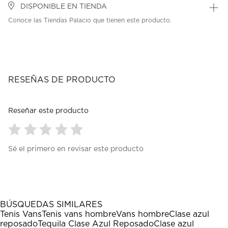
DISPONIBLE EN TIENDA
Conoce las Tiendas Palacio que tienen este producto.
RESEÑAS DE PRODUCTO
Reseñar este producto
Seleccionar
Seleccionar
Seleccionar
Seleccionar
Seleccionar
Sé el primero en revisar este producto
para
para
para
para
para
calificar
calificar
calificar
calificar
calificar
el
el
el
el
el
artículo
artículo
artículo
artículo
artículo
con
con
con
con
con
1
2
3
4
5
BÚSQUEDAS SIMILARES
estrella
estrellas.
estrellas.
estrellas.
estrellas.
Tenis Vans
Tenis vans hombre
Vans hombre
Clase azul
Esta
Esta
Esta
Esta
Esta
reposado
Tequila Clase Azul Reposado
Clase azul
acción
acción
acción
acción
acción