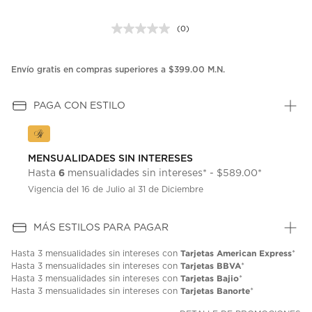
(0)
Sin
puntuación.
Enlace
en
Envío gratis en compras superiores a $399.00 M.N.
la
misma
página.
PAGA CON ESTILO
MENSUALIDADES SIN INTERESES
6
Hasta
mensualidades sin intereses* - $589.00*
Vigencia del 16 de Julio al 31 de Diciembre
MÁS ESTILOS PARA PAGAR
Tarjetas American Express
Hasta
3 mensualidades
sin intereses con
*
Tarjetas BBVA
Hasta
3 mensualidades
sin intereses con
*
Tarjetas Bajio
Hasta
3 mensualidades
sin intereses con
*
Tarjetas Banorte
Hasta
3 mensualidades
sin intereses con
*