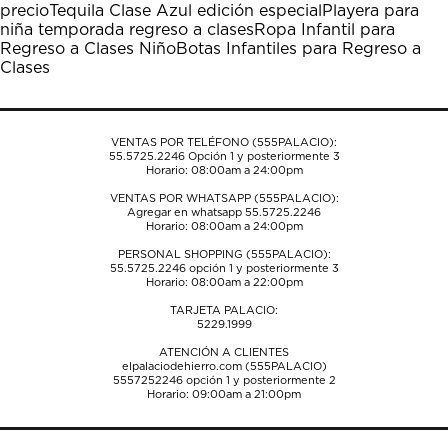
precio
Tequila Clase Azul edición especial
Playera para
abrirá
abrirá
abrirá
abrirá
abrirá
niña temporada regreso a clases
Ropa Infantil para
el
el
el
el
el
Regreso a Clases Niño
Botas Infantiles para Regreso a
formulario
formulario
formulario
formulario
formulario
Clases
de
de
de
de
de
envío.
envío.
envío.
envío.
envío.
VENTAS POR TELÉFONO (555PALACIO):
55.5725.2246
Opción 1 y posteriormente 3
Horario: 08:00am a 24:00pm
VENTAS POR WHATSAPP (555PALACIO):
Agregar en whatsapp 55.5725.2246
Horario: 08:00am a 24:00pm
PERSONAL SHOPPING (555PALACIO):
55.5725.2246
opción 1 y posteriormente 3
Horario: 08:00am a 22:00pm
TARJETA PALACIO:
5229.1999
ATENCIÓN A CLIENTES
elpalaciodehierro.com (555PALACIO)
5557252246
opción 1 y posteriormente 2
Horario: 09:00am a 21:00pm