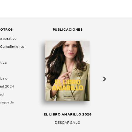
SOTROS
PUBLICACIONES
rporativo
e Cumplimiento
tica
abajo
ual 2024
dad
Búsqueda
LA 
EL LIBRO AMARILLO 2026
AG
DESCÁRGALO