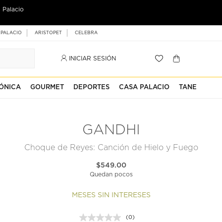
 Palacio
 PALACIO
ARISTOPET
CELEBRA
INICIAR SESIÓN
ÓNICA
GOURMET
DEPORTES
CASA PALACIO
TANE
GANDHI
Choque de Reyes: Canción de Hielo y Fuego
$549.00
Quedan pocos
MESES SIN INTERESES
(0)
Sin