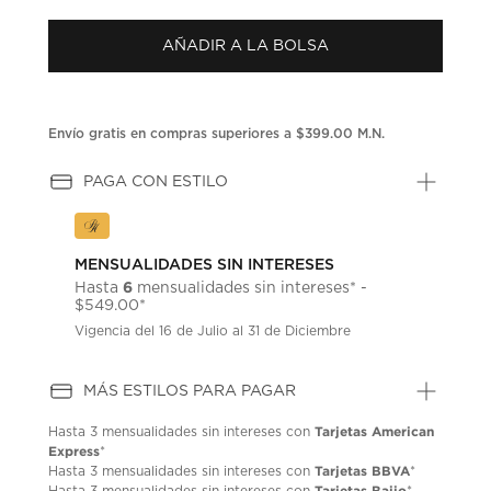
puntuación.
Enlace
AÑADIR A LA BOLSA
en
la
misma
página.
Envío gratis en compras superiores a $399.00 M.N.
PAGA CON ESTILO
MENSUALIDADES SIN INTERESES
6
Hasta
mensualidades sin intereses* -
$549.00*
Vigencia del 16 de Julio al 31 de Diciembre
MÁS ESTILOS PARA PAGAR
Tarjetas American
Hasta
3 mensualidades
sin intereses con
Express
*
Tarjetas BBVA
Hasta
3 mensualidades
sin intereses con
*
Tarjetas Bajio
Hasta
3 mensualidades
sin intereses con
*