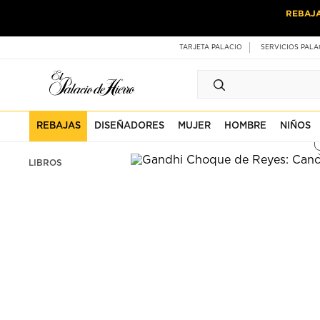
Ir
Ir
REBAJ
al
al
contenido
contenido
principal
de
TARJETA PALACIO
SERVICIOS PALA
pie
de
página
REBAJAS
DISEÑADORES
MUJER
HOMBRE
NIÑOS
LIBROS