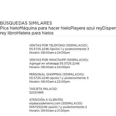
el
el
el
el
el
artículo
artículo
artículo
artículo
artículo
con
con
con
con
con
1
2
3
4
5
estrella
estrellas.
estrellas.
estrellas.
estrellas.
BÚSQUEDAS SIMILARES
Esta
Esta
Esta
Esta
Esta
Pica hielo
Máquina para hacer hielo
Playera azul rey
Dispen
acción
acción
acción
acción
acción
rey libro
Hielera para hielos
abrirá
abrirá
abrirá
abrirá
abrirá
el
el
el
el
el
formulario
formulario
formulario
formulario
formulario
VENTAS POR TELÉFONO (555PALACIO):
55.5725.2246
Opción 1 y posteriormente 3
de
de
de
de
de
Horario: 08:00am a 24:00pm
envío.
envío.
envío.
envío.
envío.
VENTAS POR WHATSAPP (555PALACIO):
Agregar en whatsapp 55.5725.2246
Horario: 08:00am a 24:00pm
PERSONAL SHOPPING (555PALACIO):
55.5725.2246
opción 1 y posteriormente 3
Horario: 08:00am a 22:00pm
TARJETA PALACIO:
5229.1999
ATENCIÓN A CLIENTES
elpalaciodehierro.com (555PALACIO)
5557252246
opción 1 y posteriormente 2
Horario: 09:00am a 21:00pm