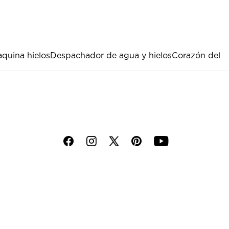
quina hielos
Despachador de agua y hielos
Corazón del
f
i
p
y