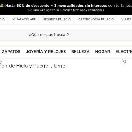
AS
60% de descuento
3 mensualidades sin intereses
. Hasta
+
con tu Tarjeta
De Julio 24 a agosto 16. Consulta términos y condiciones
CIO
MI PALACIO APP
SEGUROS PALACIO
GASTRONOMÍA PALACIO
VIAJES
ZAPATOS
JOYERÍA Y RELOJES
BELLEZA
HOGAR
ELECTR