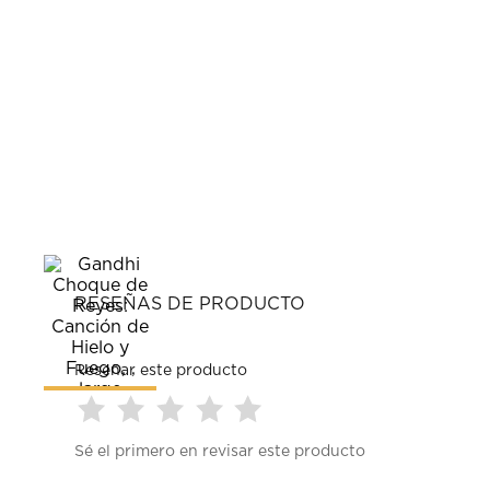
RESEÑAS DE PRODUCTO
Reseñar este producto
Seleccionar
Seleccionar
Seleccionar
Seleccionar
Seleccionar
Sé el primero en revisar este producto
para
para
para
para
para
calificar
calificar
calificar
calificar
calificar