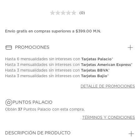
(0)
Sin
puntuación.
Enlace
en
Envío gratis en compras superiores a $399.00 M.N.
la
misma
página.
PROMOCIONES
Tarjetas Palacio
Hasta
6 mensualidades
sin intereses con
*
Tarjetas American Express
Hasta
3 mensualidades
sin intereses con
*
Tarjetas BBVA
Hasta
3 mensualidades
sin intereses con
*
Tarjetas Bajio
Hasta
3 mensualidades
sin intereses con
*
DETALLE DE PROMOCIONES
PUNTOS PALACIO
Obtén
37
Puntos Palacio con esta compra.
TÉRMINOS Y CONDICIONES
DESCRIPCIÓN DE PRODUCTO