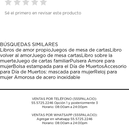
Seleccionar
Seleccionar
Seleccionar
Seleccionar
Seleccionar
Sé el primero en revisar este producto
para
para
para
para
para
calificar
calificar
calificar
calificar
calificar
el
el
el
el
el
artículo
artículo
artículo
artículo
artículo
con
con
con
con
con
1
2
3
4
5
BÚSQUEDAS SIMILARES
estrella
estrellas.
estrellas.
estrellas.
estrellas.
Libros de amor propio
Juegos de mesa de cartas
Libro
Esta
Esta
Esta
Esta
Esta
volver al amor
Juego de mesa cartas
Libro sobre la
acción
acción
acción
acción
acción
muerte
Juego de cartas familiar
Pulsera Amore para
abrirá
abrirá
abrirá
abrirá
abrirá
mujer
Bolsa estampada para el Día de Muertos
Accesorio
el
el
el
el
el
para Día de Muertos: mascada para mujer
Reloj para
formulario
formulario
formulario
formulario
formulario
mujer Amorosa de acero inoxidable
de
de
de
de
de
envío.
envío.
envío.
envío.
envío.
VENTAS POR TELÉFONO (555PALACIO):
55.5725.2246
Opción 1 y posteriormente 3
Horario: 08:00am a 24:00pm
VENTAS POR WHATSAPP (555PALACIO):
Agregar en whatsapp 55.5725.2246
Horario: 08:00am a 24:00pm