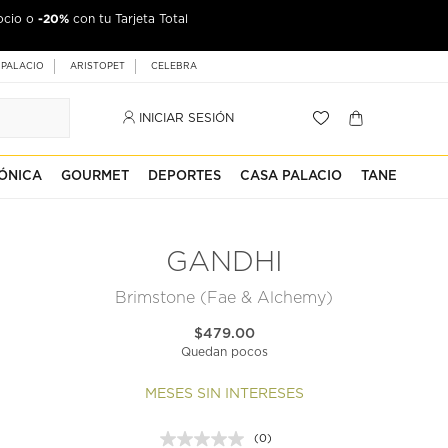
-20%
ocio o
con tu Tarjeta Total
 PALACIO
ARISTOPET
CELEBRA
INICIAR SESIÓN
ÓNICA
GOURMET
DEPORTES
CASA PALACIO
TANE
GANDHI
Brimstone (Fae & Alchemy)
$479.00
Quedan pocos
MESES SIN INTERESES
(0)
Sin