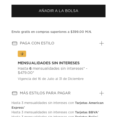
puntuación.
Enlace
AÑADIR A LA BOLSA
en
la
misma
página.
Envío gratis en compras superiores a $399.00 M.N.
PAGA CON ESTILO
MENSUALIDADES SIN INTERESES
6
Hasta
mensualidades sin intereses* -
$479.00*
Vigencia del 16 de Julio al 31 de Diciembre
MÁS ESTILOS PARA PAGAR
Tarjetas American
Hasta
3 mensualidades
sin intereses con
Express
*
Tarjetas BBVA
Hasta
3 mensualidades
sin intereses con
*
Tarjetas Bajio
Hasta
3 mensualidades
sin intereses con
*