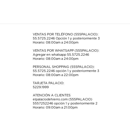
el
el
el
el
el
artículo
artículo
artículo
artículo
artículo
con
con
con
con
con
1
2
3
4
5
estrella
estrellas.
estrellas.
estrellas.
estrellas.
Esta
Esta
Esta
Esta
Esta
acción
acción
acción
acción
acción
VENTAS POR TELÉFONO (555PALACIO):
55.5725.2246
Opción 1 y posteriormente 3
abrirá
abrirá
abrirá
abrirá
abrirá
Horario: 08:00am a 24:00pm
el
el
el
el
el
formulario
formulario
formulario
formulario
formulario
VENTAS POR WHATSAPP (555PALACIO):
Agregar en whatsapp 55.5725.2246
de
de
de
de
de
Horario: 08:00am a 24:00pm
envío.
envío.
envío.
envío.
envío.
PERSONAL SHOPPING (555PALACIO):
55.5725.2246
opción 1 y posteriormente 3
Horario: 08:00am a 22:00pm
TARJETA PALACIO:
5229.1999
ATENCIÓN A CLIENTES
elpalaciodehierro.com (555PALACIO)
5557252246
opción 1 y posteriormente 2
Horario: 09:00am a 21:00pm