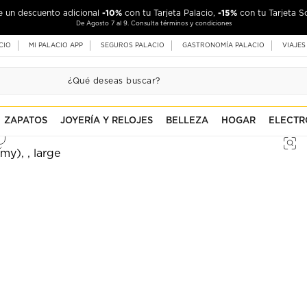
-10%
-15%
de un descuento adicional
con tu Tarjeta Palacio,
con tu Tarjeta S
De Agosto 7 al 9. Consulta términos y condiciones
CIO
MI PALACIO APP
SEGUROS PALACIO
GASTRONOMÍA PALACIO
VIAJES
ZAPATOS
JOYERÍA Y RELOJES
BELLEZA
HOGAR
ELECTR