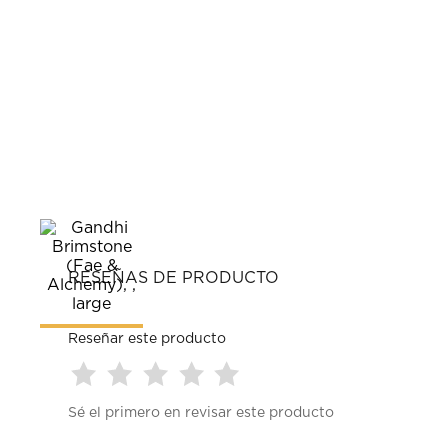
RESEÑAS DE PRODUCTO
Reseñar este producto
Seleccionar
Seleccionar
Seleccionar
Seleccionar
Seleccionar
Sé el primero en revisar este producto
para
para
para
para
para
calificar
calificar
calificar
calificar
calificar