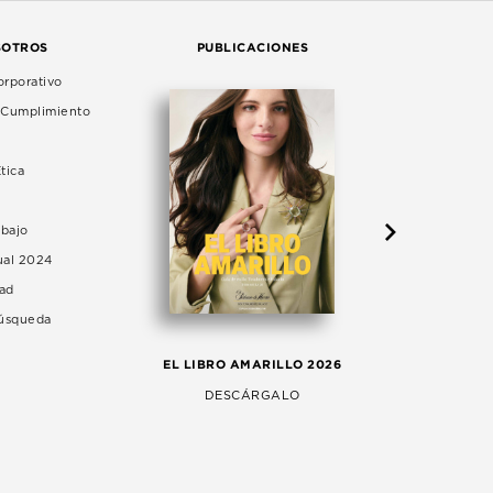
SOTROS
PUBLICACIONES
rporativo
e Cumplimiento
tica
abajo
ual 2024
dad
Búsqueda
LA 
EL LIBRO AMARILLO 2026
AG
DESCÁRGALO