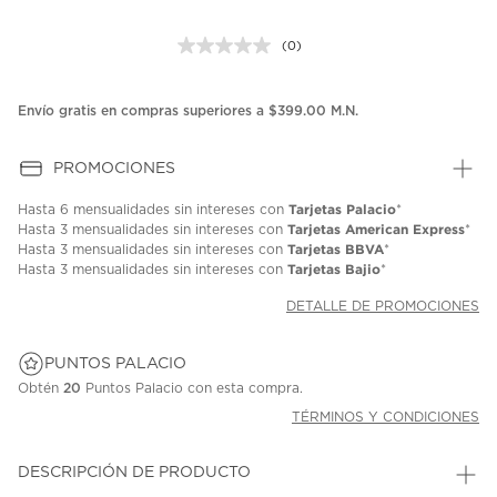
(0)
Sin
puntuación.
Enlace
en
Envío gratis en compras superiores a $399.00 M.N.
la
misma
página.
PROMOCIONES
Tarjetas Palacio
Hasta
6 mensualidades
sin intereses con
*
Tarjetas American Express
Hasta
3 mensualidades
sin intereses con
*
Tarjetas BBVA
Hasta
3 mensualidades
sin intereses con
*
Tarjetas Bajio
Hasta
3 mensualidades
sin intereses con
*
DETALLE DE PROMOCIONES
PUNTOS PALACIO
Obtén
20
Puntos Palacio con esta compra.
TÉRMINOS Y CONDICIONES
DESCRIPCIÓN DE PRODUCTO