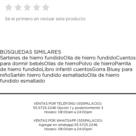
Seleccionar
Seleccionar
Seleccionar
Seleccionar
Seleccionar
Sé el primero en revisar este producto
para
para
para
para
para
calificar
calificar
calificar
calificar
calificar
el
el
el
el
el
artículo
artículo
artículo
artículo
artículo
con
con
con
con
con
1
2
3
4
5
BÚSQUEDAS SIMILARES
estrella
estrellas.
estrellas.
estrellas.
estrellas.
Sartenes de hierro fundido
Olla de hierro fundido
Cuentos
Esta
Esta
Esta
Esta
Esta
para dormir bebés
Ollas de hierro
Polvo de hierro
Parrilla
acción
acción
acción
acción
acción
de hierro fundido
Libro infantil cuentos
Gorra Bluey para
abrirá
abrirá
abrirá
abrirá
abrirá
niño
Sartén hierro fundido esmaltado
Olla de hierro
el
el
el
el
el
fundido esmaltado
formulario
formulario
formulario
formulario
formulario
de
de
de
de
de
envío.
envío.
envío.
envío.
envío.
VENTAS POR TELÉFONO (555PALACIO):
55.5725.2246
Opción 1 y posteriormente 3
Horario: 08:00am a 24:00pm
VENTAS POR WHATSAPP (555PALACIO):
Agregar en whatsapp 55.5725.2246
Horario: 08:00am a 24:00pm