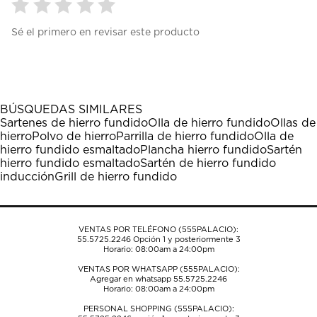
Seleccionar
Seleccionar
Seleccionar
Seleccionar
Seleccionar
Sé el primero en revisar este producto
para
para
para
para
para
calificar
calificar
calificar
calificar
calificar
el
el
el
el
el
artículo
artículo
artículo
artículo
artículo
con
con
con
con
con
1
2
3
4
5
BÚSQUEDAS SIMILARES
estrella
estrellas.
estrellas.
estrellas.
estrellas.
Sartenes de hierro fundido
Olla de hierro fundido
Ollas de
Esta
Esta
Esta
Esta
Esta
hierro
Polvo de hierro
Parrilla de hierro fundido
Olla de
acción
acción
acción
acción
acción
hierro fundido esmaltado
Plancha hierro fundido
Sartén
abrirá
abrirá
abrirá
abrirá
abrirá
hierro fundido esmaltado
Sartén de hierro fundido
el
el
el
el
el
inducción
Grill de hierro fundido
formulario
formulario
formulario
formulario
formulario
de
de
de
de
de
envío.
envío.
envío.
envío.
envío.
VENTAS POR TELÉFONO (555PALACIO):
55.5725.2246
Opción 1 y posteriormente 3
Horario: 08:00am a 24:00pm
VENTAS POR WHATSAPP (555PALACIO):
Agregar en whatsapp 55.5725.2246
Horario: 08:00am a 24:00pm
PERSONAL SHOPPING (555PALACIO):