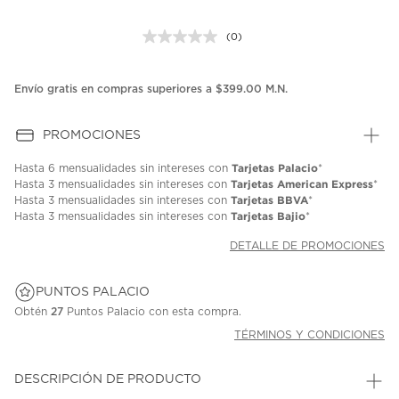
(0)
Sin
puntuación.
Enlace
en
Envío gratis en compras superiores a $399.00 M.N.
la
misma
página.
PROMOCIONES
Tarjetas Palacio
Hasta
6 mensualidades
sin intereses con
*
Tarjetas American Express
Hasta
3 mensualidades
sin intereses con
*
Tarjetas BBVA
Hasta
3 mensualidades
sin intereses con
*
Tarjetas Bajio
Hasta
3 mensualidades
sin intereses con
*
DETALLE DE PROMOCIONES
PUNTOS PALACIO
Obtén
27
Puntos Palacio con esta compra.
TÉRMINOS Y CONDICIONES
DESCRIPCIÓN DE PRODUCTO