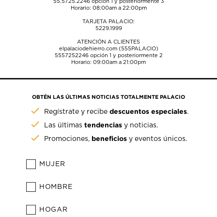
55.5725.2246
opción 1 y posteriormente 3
Horario: 08:00am a 22:00pm
TARJETA PALACIO:
5229.1999
ATENCIÓN A CLIENTES
elpalaciodehierro.com (555PALACIO)
5557252246
opción 1 y posteriormente 2
Horario: 09:00am a 21:00pm
OBTÉN LAS ÚLTIMAS NOTICIAS TOTALMENTE PALACIO
descuentos especiales
Regístrate y recibe
.
tendencias
Las últimas
y noticias.
beneficios
Promociones,
y eventos únicos.
MUJER
HOMBRE
HOGAR