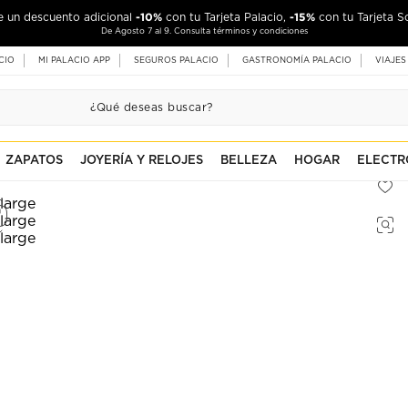
-10%
-15%
de un descuento adicional
con tu Tarjeta Palacio,
con tu Tarjeta S
De Agosto 7 al 9. Consulta términos y condiciones
CIO
MI PALACIO APP
SEGUROS PALACIO
GASTRONOMÍA PALACIO
VIAJES
ZAPATOS
JOYERÍA Y RELOJES
BELLEZA
HOGAR
ELECTR