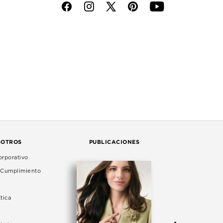
f
i
p
y
SOTROS
PUBLICACIONES
rporativo
e Cumplimiento
tica