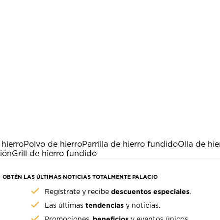
 hierro
Polvo de hierro
Parrilla de hierro fundido
Olla de hi
ión
Grill de hierro fundido
OBTÉN LAS ÚLTIMAS NOTICIAS TOTALMENTE PALACIO
descuentos especiales
Regístrate y recibe
.
tendencias
Las últimas
y noticias.
beneficios
Promociones,
y eventos únicos.