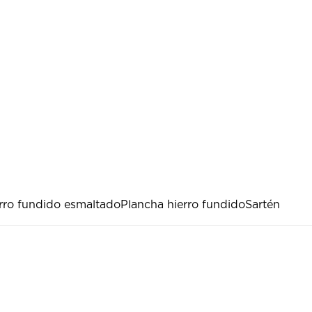
erro fundido esmaltado
Plancha hierro fundido
Sartén