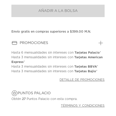
puntuación.
Enlace
AÑADIR A LA BOLSA
en
la
misma
página.
Envío gratis en compras superiores a $399.00 M.N.
PROMOCIONES
Tarjetas Palacio
Hasta
6 mensualidades
sin intereses con
*
Tarjetas American
Hasta
3 mensualidades
sin intereses con
Express
*
Tarjetas BBVA
Hasta
3 mensualidades
sin intereses con
*
Tarjetas Bajio
Hasta
3 mensualidades
sin intereses con
*
DETALLE DE PROMOCIONES
PUNTOS PALACIO
Obtén
27
Puntos Palacio con esta compra.
TÉRMINOS Y CONDICIONES