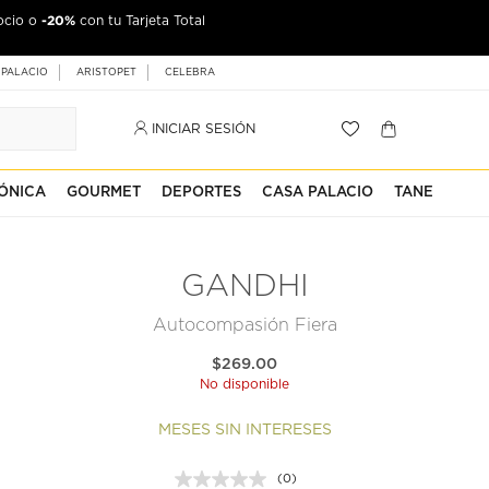
-20%
ocio o
con tu Tarjeta Total
 PALACIO
ARISTOPET
CELEBRA
INICIAR SESIÓN
ÓNICA
GOURMET
DEPORTES
CASA PALACIO
TANE
GANDHI
Autocompasión Fiera
$269.00
No disponible
MESES SIN INTERESES
(0)
Sin