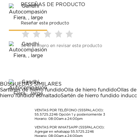
RESEÑAS DE PRODUCTO
Reseñar este producto
Seleccionar
Seleccionar
Seleccionar
Seleccionar
Seleccionar
Sé el primero en revisar este producto
para
para
para
para
para
calificar
calificar
calificar
calificar
calificar
el
el
el
el
el
artículo
artículo
artículo
artículo
artículo
con
con
con
con
con
1
2
3
4
5
estrella
estrellas.
estrellas.
estrellas.
estrellas.
BÚSQUEDAS SIMILARES
Esta
Esta
Esta
Esta
Esta
Sartenes de hierro fundido
Olla de hierro fundido
Ollas de
acción
acción
acción
acción
acción
hierro fundido esmaltado
Sartén de hierro fundido inducc
abrirá
abrirá
abrirá
abrirá
abrirá
el
el
el
el
el
formulario
formulario
formulario
formulario
formulario
VENTAS POR TELÉFONO (555PALACIO):
55.5725.2246
Opción 1 y posteriormente 3
de
de
de
de
de
Horario: 08:00am a 24:00pm
envío.
envío.
envío.
envío.
envío.
VENTAS POR WHATSAPP (555PALACIO):
Agregar en whatsapp 55.5725.2246
Horario: 08:00am a 24:00pm