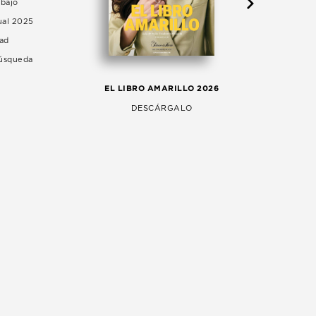
abajo
ual 2025
dad
Búsqueda
LA 
EL LIBRO AMARILLO 2026
AG
DESCÁRGALO