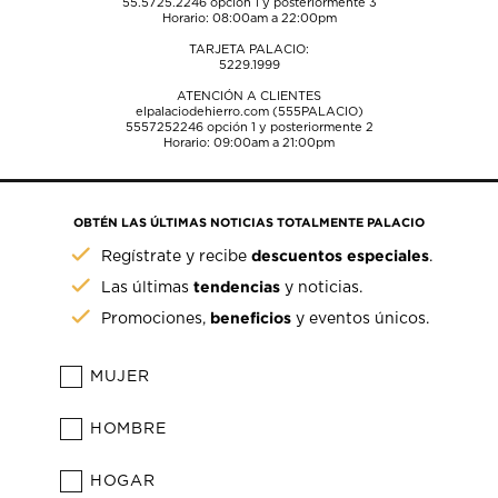
55.5725.2246
opción 1 y posteriormente 3
Horario: 08:00am a 22:00pm
TARJETA PALACIO:
5229.1999
ATENCIÓN A CLIENTES
elpalaciodehierro.com (555PALACIO)
5557252246
opción 1 y posteriormente 2
Horario: 09:00am a 21:00pm
OBTÉN LAS ÚLTIMAS NOTICIAS TOTALMENTE PALACIO
descuentos especiales
Regístrate y recibe
.
tendencias
Las últimas
y noticias.
beneficios
Promociones,
y eventos únicos.
MUJER
HOMBRE
HOGAR