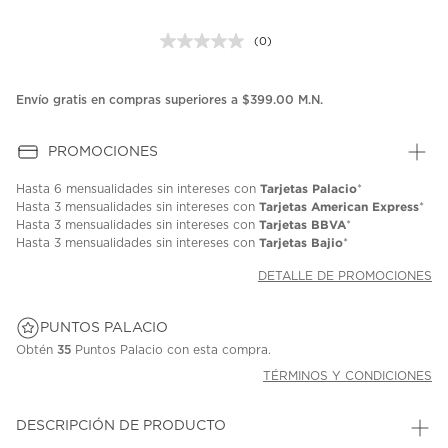
(0)
Sin
puntuación.
Enlace
en
Envío gratis en compras superiores a $399.00 M.N.
la
misma
página.
PROMOCIONES
Tarjetas Palacio
Hasta
6 mensualidades
sin intereses con
*
Tarjetas American Express
Hasta
3 mensualidades
sin intereses con
*
Tarjetas BBVA
Hasta
3 mensualidades
sin intereses con
*
Tarjetas Bajio
Hasta
3 mensualidades
sin intereses con
*
DETALLE DE PROMOCIONES
PUNTOS PALACIO
Obtén
35
Puntos Palacio con esta compra.
TÉRMINOS Y CONDICIONES
DESCRIPCIÓN DE PRODUCTO