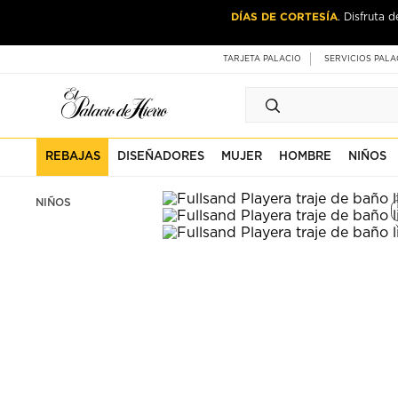
Ir
Ir
DÍAS DE CORTESÍA
. Disfruta 
al
al
contenido
contenido
principal
de
TARJETA PALACIO
SERVICIOS PALA
pie
de
página
REBAJAS
DISEÑADORES
MUJER
HOMBRE
NIÑOS
NIÑOS