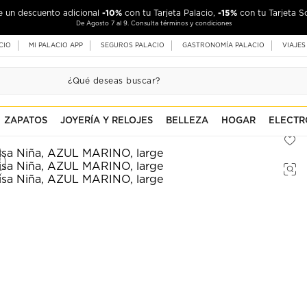
-10%
-15%
de un descuento adicional
con tu Tarjeta Palacio,
con tu Tarjeta S
De Agosto 7 al 9. Consulta términos y condiciones
CIO
MI PALACIO APP
SEGUROS PALACIO
GASTRONOMÍA PALACIO
VIAJES
ZAPATOS
JOYERÍA Y RELOJES
BELLEZA
HOGAR
ELECTR