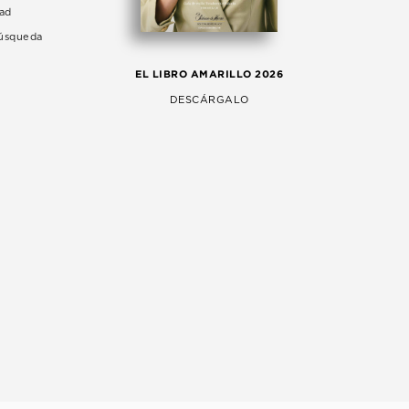
dad
Búsqueda
LA 
EL LIBRO AMARILLO 2026
AG
DESCÁRGALO