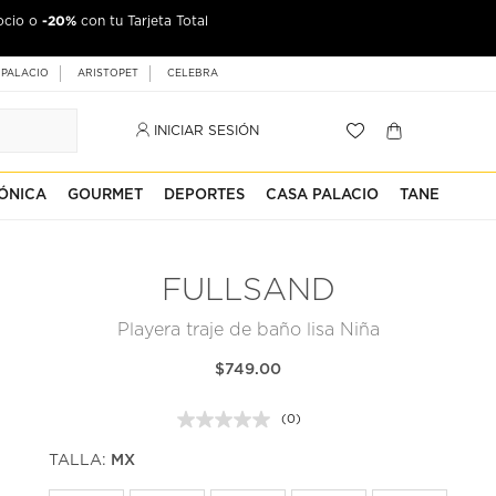
-20%
ocio o
con tu Tarjeta Total
 PALACIO
ARISTOPET
CELEBRA
INICIAR SESIÓN
ÓNICA
GOURMET
DEPORTES
CASA PALACIO
TANE
FULLSAND
Playera traje de baño lisa Niña
$749.00
(0)
Sin
puntuación.
TALLA:
MX
Enlace
en