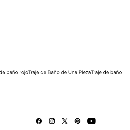
 de baño rojo
Traje de Baño de Una Pieza
Traje de baño
f
i
p
y