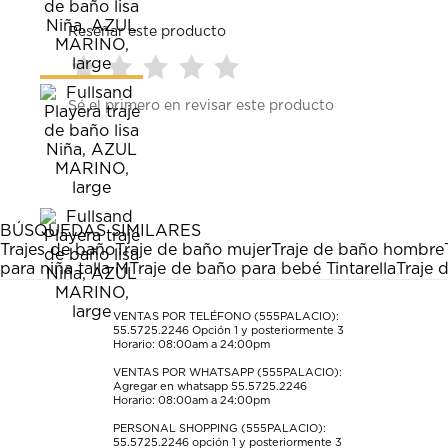
Reseñar este producto
Seleccionar
Seleccionar
Seleccionar
Seleccionar
Seleccionar
Sé el primero en revisar este producto
para
para
para
para
para
calificar
calificar
calificar
calificar
calificar
el
el
el
el
el
artículo
artículo
artículo
artículo
artículo
con
con
con
con
con
1
2
3
4
5
estrella
estrellas.
estrellas.
estrellas.
estrellas.
BÚSQUEDAS SIMILARES
Esta
Esta
Esta
Esta
Esta
Trajes de baño
Traje de baño mujer
Traje de baño hombre
acción
acción
acción
acción
acción
para niña talla M
Traje de baño para bebé Tintarella
Traje 
abrirá
abrirá
abrirá
abrirá
abrirá
el
el
el
el
el
formulario
formulario
formulario
formulario
formulario
VENTAS POR TELÉFONO (555PALACIO):
55.5725.2246
Opción 1 y posteriormente 3
de
de
de
de
de
Horario: 08:00am a 24:00pm
envío.
envío.
envío.
envío.
envío.
VENTAS POR WHATSAPP (555PALACIO):
Agregar en whatsapp 55.5725.2246
Horario: 08:00am a 24:00pm
PERSONAL SHOPPING (555PALACIO):
55.5725.2246
opción 1 y posteriormente 3