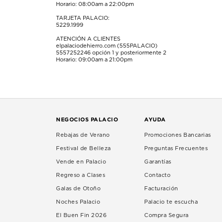
Horario: 08:00am a 22:00pm
TARJETA PALACIO:
5229.1999
ATENCIÓN A CLIENTES
elpalaciodehierro.com (555PALACIO)
5557252246
opción 1 y posteriormente 2
Horario: 09:00am a 21:00pm
NEGOCIOS PALACIO
AYUDA
Rebajas de Verano
Promociones Bancarias
Festival de Belleza
Preguntas Frecuentes
Vende en Palacio
Garantías
Regreso a Clases
Contacto
Galas de Otoño
Facturación
Noches Palacio
Palacio te escucha
El Buen Fin 2026
Compra Segura