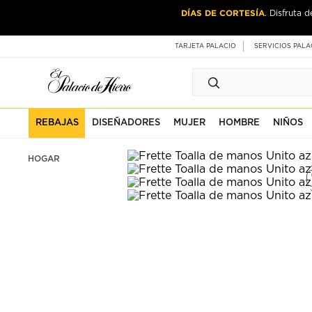
Ir
Ir
DÍAS DE CORTESÍA
. Disfruta 
al
al
contenido
contenido
principal
de
TARJETA PALACIO
SERVICIOS PALA
pie
de
página
REBAJAS
DISEÑADORES
MUJER
HOMBRE
NIÑOS
HOGAR