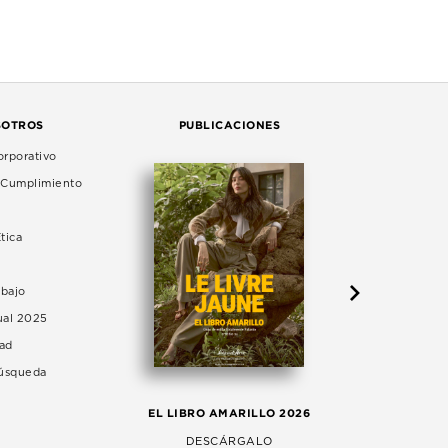
SOTROS
PUBLICACIONES
rporativo
e Cumplimiento
tica
abajo
ual 2025
dad
Búsqueda
LA 
EL LIBRO AMARILLO 2026
AG
DESCÁRGALO