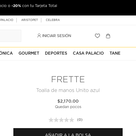
-20%
ocio o
con tu Tarjeta Total
 PALACIO
ARISTOPET
CELEBRA
INICIAR SESIÓN
ÓNICA
GOURMET
DEPORTES
CASA PALACIO
TANE
FRETTE
Toalla de manos Unito azul
$2,170.00
Quedan pocos
(0)
Sin
puntuación.
Enlace
AÑADIR A LA BOLSA