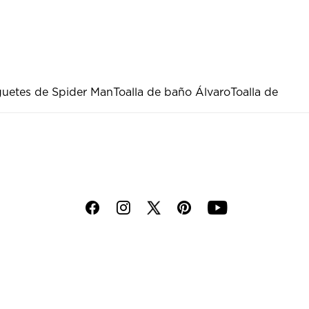
uetes de Spider Man
Toalla de baño Álvaro
Toalla de
f
i
p
y