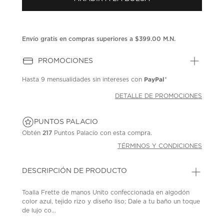
en
la
misma
página.
Envío gratis en compras superiores a $399.00 M.N.
PROMOCIONES
PayPal
Hasta
9 mensualidades
sin intereses con
*
DETALLE DE PROMOCIONES
PUNTOS PALACIO
Obtén
217
Puntos Palacio con esta compra.
TÉRMINOS Y CONDICIONES
DESCRIPCIÓN DE PRODUCTO
Toalla Frette de manos Unito confeccionada en algodón
color azul, tejido rizo y diseño liso; Dale a tu baño un toque
de lujo co...