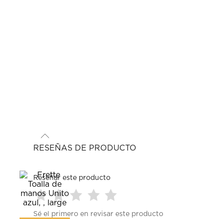
RESEÑAS DE PRODUCTO
Reseñar este producto
Seleccionar
Seleccionar
Seleccionar
Seleccionar
Seleccionar
Sé el primero en revisar este producto
para
para
para
para
para