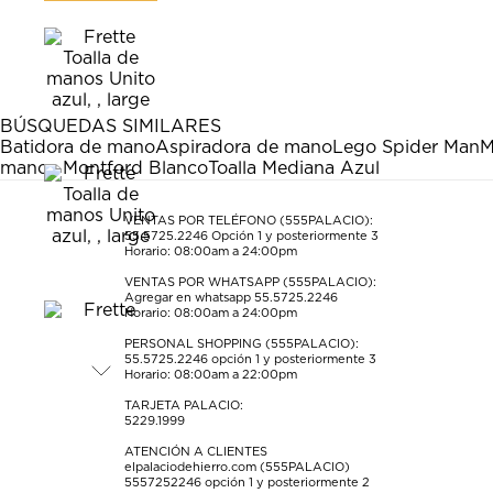
calificar
calificar
calificar
calificar
calificar
el
el
el
el
el
artículo
artículo
artículo
artículo
artículo
con
con
con
con
con
1
2
3
4
5
estrella
estrellas.
estrellas.
estrellas.
estrellas.
BÚSQUEDAS SIMILARES
Esta
Esta
Esta
Esta
Esta
Batidora de mano
Aspiradora de mano
Lego Spider Man
M
acción
acción
acción
acción
acción
manos Montford Blanco
Toalla Mediana Azul
abrirá
abrirá
abrirá
abrirá
abrirá
el
el
el
el
el
formulario
formulario
formulario
formulario
formulario
VENTAS POR TELÉFONO (555PALACIO):
55.5725.2246
Opción 1 y posteriormente 3
de
de
de
de
de
Horario: 08:00am a 24:00pm
envío.
envío.
envío.
envío.
envío.
VENTAS POR WHATSAPP (555PALACIO):
Agregar en whatsapp 55.5725.2246
Horario: 08:00am a 24:00pm
PERSONAL SHOPPING (555PALACIO):
55.5725.2246
opción 1 y posteriormente 3
Horario: 08:00am a 22:00pm
TARJETA PALACIO:
5229.1999
ATENCIÓN A CLIENTES
elpalaciodehierro.com (555PALACIO)
5557252246
opción 1 y posteriormente 2