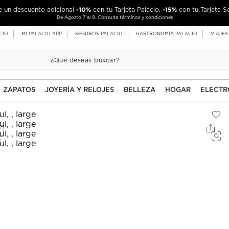
-10%
-15%
de un descuento adicional
con tu Tarjeta Palacio,
con tu Tarjeta S
De Agosto 7 al 9. Consulta términos y condiciones
CIO
MI PALACIO APP
SEGUROS PALACIO
GASTRONOMÍA PALACIO
VIAJES
ZAPATOS
JOYERÍA Y RELOJES
BELLEZA
HOGAR
ELECTR