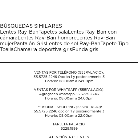
el
el
el
el
el
artículo
artículo
artículo
artículo
artículo
con
con
con
con
con
1
2
3
4
5
BÚSQUEDAS SIMILARES
estrella
estrellas.
estrellas.
estrellas.
estrellas.
Lentes Ray-Ban
Tapetes sala
Lentes Ray-Ban con
Esta
Esta
Esta
Esta
Esta
cámara
Lentes Ray-Ban hombre
Lentes Ray-Ban
acción
acción
acción
acción
acción
mujer
Pantalón Gris
Lentes de sol Ray-Ban
Tapete Tipo
abrirá
abrirá
abrirá
abrirá
abrirá
Toalla
Chamarra deportiva gris
Funda gris
el
el
el
el
el
formulario
formulario
formulario
formulario
formulario
de
de
de
de
de
envío.
envío.
envío.
envío.
envío.
VENTAS POR TELÉFONO (555PALACIO):
55.5725.2246
Opción 1 y posteriormente 3
Horario: 08:00am a 24:00pm
VENTAS POR WHATSAPP (555PALACIO):
Agregar en whatsapp 55.5725.2246
Horario: 08:00am a 24:00pm
PERSONAL SHOPPING (555PALACIO):
55.5725.2246
opción 1 y posteriormente 3
Horario: 08:00am a 22:00pm
TARJETA PALACIO:
5229.1999
ATENCIÓN A CLIENTES