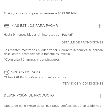
Sin
puntuación.
Enlace
en
Envío gratis en compras superiores a $399.00 M.N.
la
misma
página.
MÁS ESTILOS PARA PAGAR
PayPal
Hasta
9 mensualidades
sin intereses con
*
DETALLE DE PROMOCIONES
Los montos mostrados pueden variar si durante la compra se aplican
descuentos, promociones o beneficios Palacio
*Consulta términos y condiciones
PUNTOS PALACIO
Obtén
978
Puntos Palacio con esta compra.
TÉRMINOS Y CONDICIONES
DESCRIPCIÓN DE PRODUCTO
Tapete de baño Frette de la línea Spug confeccionado en tejido rizo