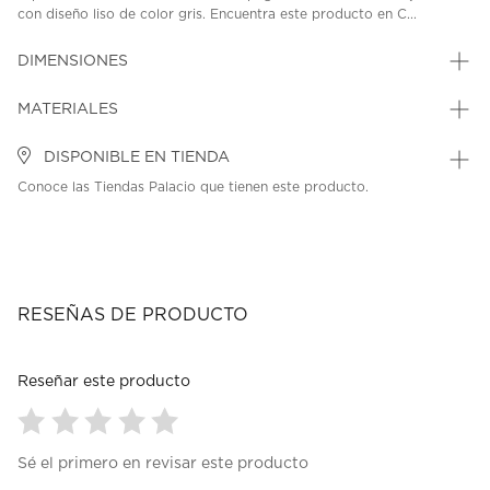
con diseño liso de color gris. Encuentra este producto en C...
DIMENSIONES
MATERIALES
DISPONIBLE EN TIENDA
Conoce las Tiendas Palacio que tienen este producto.
RESEÑAS DE PRODUCTO
Reseñar este producto
Seleccionar
Seleccionar
Seleccionar
Seleccionar
Seleccionar
Sé el primero en revisar este producto
para
para
para
para
para
calificar
calificar
calificar
calificar
calificar