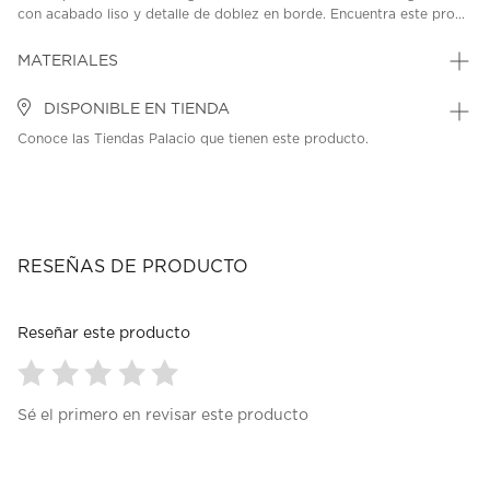
con acabado liso y detalle de doblez en borde. Encuentra este pro...
MATERIALES
DISPONIBLE EN TIENDA
Conoce las Tiendas Palacio que tienen este producto.
RESEÑAS DE PRODUCTO
Reseñar este producto
Seleccionar
Seleccionar
Seleccionar
Seleccionar
Seleccionar
Sé el primero en revisar este producto
para
para
para
para
para
calificar
calificar
calificar
calificar
calificar
el
el
el
el
el
artículo
artículo
artículo
artículo
artículo