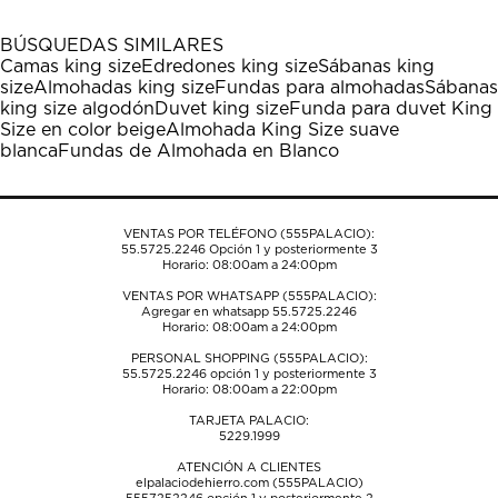
con
con
con
con
con
1
2
3
4
5
BÚSQUEDAS SIMILARES
estrella
estrellas.
estrellas.
estrellas.
estrellas.
Camas king size
Edredones king size
Sábanas king
Esta
Esta
Esta
Esta
Esta
size
Almohadas king size
Fundas para almohadas
Sábanas
acción
acción
acción
acción
acción
king size algodón
Duvet king size
Funda para duvet King
abrirá
abrirá
abrirá
abrirá
abrirá
Size en color beige
Almohada King Size suave
el
el
el
el
el
blanca
Fundas de Almohada en Blanco
formulario
formulario
formulario
formulario
formulario
de
de
de
de
de
envío.
envío.
envío.
envío.
envío.
VENTAS POR TELÉFONO (555PALACIO):
55.5725.2246
Opción 1 y posteriormente 3
Horario: 08:00am a 24:00pm
VENTAS POR WHATSAPP (555PALACIO):
Agregar en whatsapp 55.5725.2246
Horario: 08:00am a 24:00pm
PERSONAL SHOPPING (555PALACIO):
55.5725.2246
opción 1 y posteriormente 3
Horario: 08:00am a 22:00pm
TARJETA PALACIO:
5229.1999
ATENCIÓN A CLIENTES
elpalaciodehierro.com (555PALACIO)