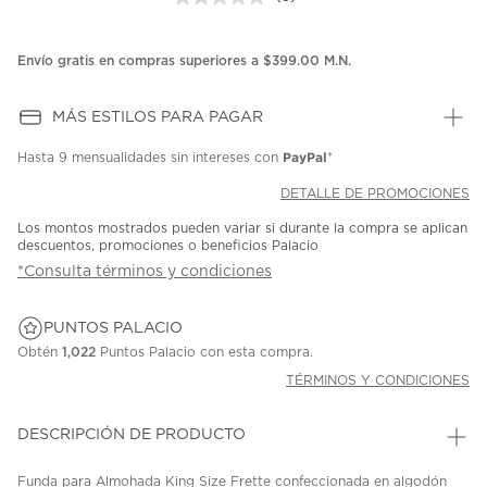
Sin
puntuación.
Enlace
en
Envío gratis en compras superiores a $399.00 M.N.
la
misma
página.
MÁS ESTILOS PARA PAGAR
PayPal
Hasta
9 mensualidades
sin intereses con
*
DETALLE DE PROMOCIONES
Los montos mostrados pueden variar si durante la compra se aplican
descuentos, promociones o beneficios Palacio
*Consulta términos y condiciones
PUNTOS PALACIO
Obtén
1,022
Puntos Palacio con esta compra.
TÉRMINOS Y CONDICIONES
DESCRIPCIÓN DE PRODUCTO
Funda para Almohada King Size Frette confeccionada en algodón