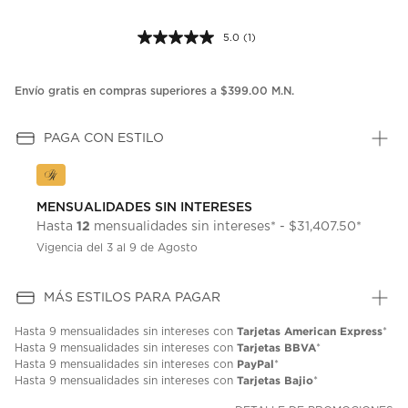
5.0
(1)
Lea
1
reseña.
Enlace
Envío gratis en compras superiores a $399.00 M.N.
en
la
misma
PAGA CON ESTILO
página.
MENSUALIDADES SIN INTERESES
12
Hasta
mensualidades sin intereses* - $31,407.50*
Vigencia del 3 al 9 de Agosto
MÁS ESTILOS PARA PAGAR
Tarjetas American Express
Hasta
9 mensualidades
sin intereses con
*
Tarjetas BBVA
Hasta
9 mensualidades
sin intereses con
*
PayPal
Hasta
9 mensualidades
sin intereses con
*
Tarjetas Bajio
Hasta
9 mensualidades
sin intereses con
*