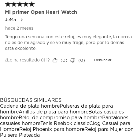
Reseña.
5 de 5 estrellas.
de
de
de
de
de
envío.
envío.
envío.
envío.
envío.
Mi primer Open Heart Watch
JeMa
hace 2 meses
Tengo una semana con este reloj, es muy elegante, la correa
no es de mi agrado y se ve muy frágil, pero por lo demás
esta excelente.
¿Le ha resultado útil?
(
0
)
(
0
)
Denunciar
BÚSQUEDAS SIMILARES
Cadena de plata hombre
Pulseras de plata para
hombre
Anillos de plata para hombre
Botas casuales
hombre
Reloj de compromiso para hombre
Pantalones
casuales hombre
Tenis Reebok classic
Clog Casual para
Hombre
Reloj Phoenix para hombre
Reloj para Mujer con
Pulsera Plateada