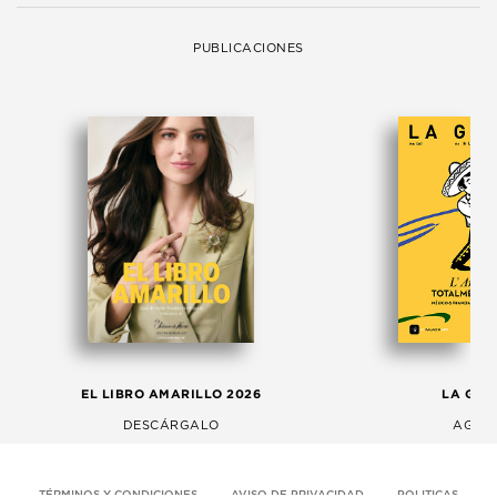
PUBLICACIONES
EL LIBRO AMARILLO 2026
LA GAC
DESCÁRGALO
AGOS
TÉRMINOS Y CONDICIONES
AVISO DE PRIVACIDAD
POLITICAS