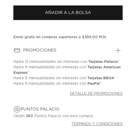
puntuación.
Enlace
AÑADIR A LA BOLSA
en
la
misma
página.
Envío gratis en compras superiores a $399.00 M.N.
PROMOCIONES
Tarjetas Palacio
Hasta
12 mensualidades
sin intereses con
*
Tarjetas American
Hasta
9 mensualidades
sin intereses con
Express
*
Tarjetas BBVA
Hasta
9 mensualidades
sin intereses con
*
PayPal
Hasta
9 mensualidades
sin intereses con
*
DETALLE DE PROMOCIONES
PUNTOS PALACIO
Obtén
360
Puntos Palacio con esta compra.
TÉRMINOS Y CONDICIONES