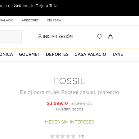
-20%
ocio o
jeta Palacio
con tu Tarjeta Total
 PALACIO
ARISTOPET
CELEBRA
INICIAR SESIÓN
ÓNICA
GOURMET
DEPORTES
CASA PALACIO
TANE
FOSSIL
Reloj para mujer Raquel casual, plateado
$3,599.10
$3,999.00
Quedan pocos
MESES SIN INTERESES
(0)
Sin