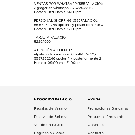
VENTAS POR WHATSAPP (555PALACIO):
Agregar en whatsapp 55.5725.2246
Horario: 08:00am a 24:00pm
PERSONAL SHOPPING (555PALACIO):
55.5725.2246
opción 1 y posteriormente 3
Horario: 08:00am a 22:00pm
TARJETA PALACIO:
5229.1999
ATENCIÓN A CLIENTES
elpalaciodehierro.com (555PALACIO)
5557252246
opción 1 y posteriormente 2
Horario: 09:00am a 21:00pm
NEGOCIOS PALACIO
AYUDA
Rebajas de Verano
Promociones Bancarias
Festival de Belleza
Preguntas Frecuentes
Vende en Palacio
Garantías
Regreso a Clases
Contacto