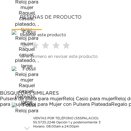
RESEÑAS DE PRODUCTO
Reseñar este producto
Seleccionar
Seleccionar
Seleccionar
Seleccionar
Seleccionar
Sé el primero en revisar este producto
para
para
para
para
para
calificar
calificar
calificar
calificar
calificar
el
el
el
el
el
artículo
artículo
artículo
artículo
artículo
con
con
con
con
con
1
2
3
4
5
estrella
estrellas.
estrellas.
estrellas.
estrellas.
BÚSQUEDAS SIMILARES
Esta
Esta
Esta
Esta
Esta
Pulsera de plata para mujer
Reloj Casio para mujer
Reloj d
acción
acción
acción
acción
acción
para mujer
Reloj para Mujer con Pulsera Plateada
Regalo p
abrirá
abrirá
abrirá
abrirá
abrirá
el
el
el
el
el
formulario
formulario
formulario
formulario
formulario
VENTAS POR TELÉFONO (555PALACIO):
55.5725.2246
Opción 1 y posteriormente 3
de
de
de
de
de
Horario: 08:00am a 24:00pm
envío.
envío.
envío.
envío.
envío.