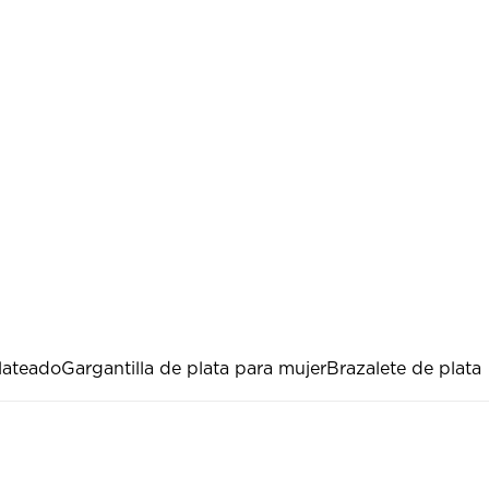
lateado
Gargantilla de plata para mujer
Brazalete de plata