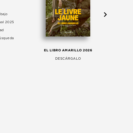
abajo
ual 2025
dad
Búsqueda
LA 
EL LIBRO AMARILLO 2026
AG
DESCÁRGALO