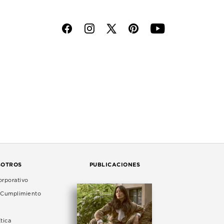
f
i
p
y
SOTROS
PUBLICACIONES
rporativo
e Cumplimiento
tica