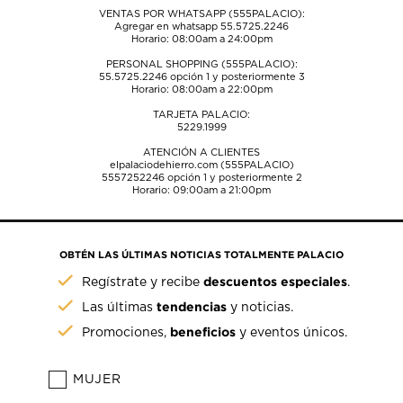
VENTAS POR WHATSAPP (555PALACIO):
Agregar en whatsapp 55.5725.2246
Horario: 08:00am a 24:00pm
PERSONAL SHOPPING (555PALACIO):
55.5725.2246
opción 1 y posteriormente 3
Horario: 08:00am a 22:00pm
TARJETA PALACIO:
5229.1999
ATENCIÓN A CLIENTES
elpalaciodehierro.com (555PALACIO)
5557252246
opción 1 y posteriormente 2
Horario: 09:00am a 21:00pm
OBTÉN LAS ÚLTIMAS NOTICIAS TOTALMENTE PALACIO
descuentos especiales
Regístrate y recibe
.
tendencias
Las últimas
y noticias.
beneficios
Promociones,
y eventos únicos.
MUJER