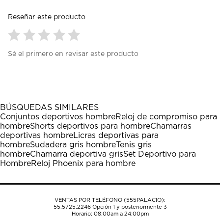
Reseñar este producto
Seleccionar
Seleccionar
Seleccionar
Seleccionar
Seleccionar
Sé el primero en revisar este producto
para
para
para
para
para
calificar
calificar
calificar
calificar
calificar
el
el
el
el
el
artículo
artículo
artículo
artículo
artículo
con
con
con
con
con
1
2
3
4
5
BÚSQUEDAS SIMILARES
estrella
estrellas.
estrellas.
estrellas.
estrellas.
Conjuntos deportivos hombre
Reloj de compromiso para
Esta
Esta
Esta
Esta
Esta
hombre
Shorts deportivos para hombre
Chamarras
acción
acción
acción
acción
acción
deportivas hombre
Licras deportivas para
abrirá
abrirá
abrirá
abrirá
abrirá
hombre
Sudadera gris hombre
Tenis gris
el
el
el
el
el
hombre
Chamarra deportiva gris
Set Deportivo para
formulario
formulario
formulario
formulario
formulario
Hombre
Reloj Phoenix para hombre
de
de
de
de
de
envío.
envío.
envío.
envío.
envío.
VENTAS POR TELÉFONO (555PALACIO):
55.5725.2246
Opción 1 y posteriormente 3
Horario: 08:00am a 24:00pm