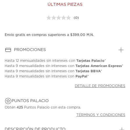
ÚLTIMAS PIEZAS
(0)
Sin
puntuación.
Enlace
en
Envío gratis en compras superiores a $399.00 M.N.
la
misma
página.
PROMOCIONES
Tarjetas Palacio
Hasta
12 mensualidades
sin intereses con
*
Tarjetas American Express
Hasta
9 mensualidades
sin intereses con
*
Tarjetas BBVA
Hasta
9 mensualidades
sin intereses con
*
PayPal
Hasta
9 mensualidades
sin intereses con
*
DETALLE DE PROMOCIONES
PUNTOS PALACIO
Obtén
425
Puntos Palacio con esta compra.
TÉRMINOS Y CONDICIONES
DESCRIPCIÓN DE PRODUCTO