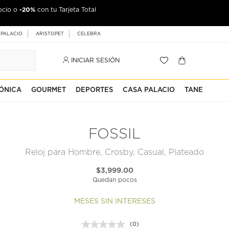
-20%
ocio o
con tu Tarjeta Total
 PALACIO
ARISTOPET
CELEBRA
INICIAR SESIÓN
ÓNICA
GOURMET
DEPORTES
CASA PALACIO
TANE
FOSSIL
Reloj para Hombre, Crosby, Casual, Plateado
$3,999.00
Quedan pocos
MESES SIN INTERESES
(0)
Sin