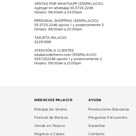
VENTAS POR WHATSAPP (555PALACIO):
Agregar en whatsapp 55.5725.2246
Horario: 08:00am a 24:00pm
PERSONAL SHOPPING (555PALACIO):
55.5725.2246
opción 1 y posteriormente 3
Horario: 08:00am a 22:00pm
TARJETA PALACIO:
5229.1999
ATENCIÓN A CLIENTES
elpalaciodehierro.com (555PALACIO)
5557252246
opción 1 y posteriormente 2
Horario: 09:00am a 21:00pm
NEGOCIOS PALACIO
AYUDA
Rebajas de Verano
Promociones Bancarias
Festival de Belleza
Preguntas Frecuentes
Vende en Palacio
Garantías
Regreso a Clases
Contacto