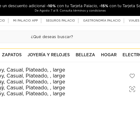
-10%
-15%
de un descuento adicional
con tu Tarjeta Palacio,
con tu Tarjeta S
De Agosto 7 al 9. Consulta términos y condiciones
CIO
MI PALACIO APP
SEGUROS PALACIO
GASTRONOMÍA PALACIO
VIAJES
ZAPATOS
JOYERÍA Y RELOJES
BELLEZA
HOGAR
ELECTR