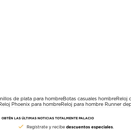
nillos de plata para hombre
Botas casuales hombre
Reloj
Reloj Phoenix para hombre
Reloj para hombre Runner dep
OBTÉN LAS ÚLTIMAS NOTICIAS TOTALMENTE PALACIO
descuentos especiales
Regístrate y recibe
.