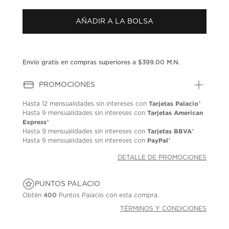
puntuación.
Enlace
AÑADIR A LA BOLSA
en
la
misma
página.
Envío gratis en compras superiores a $399.00 M.N.
PROMOCIONES
Tarjetas Palacio
Hasta
12 mensualidades
sin intereses con
*
Tarjetas American
Hasta
9 mensualidades
sin intereses con
Express
*
Tarjetas BBVA
Hasta
9 mensualidades
sin intereses con
*
PayPal
Hasta
9 mensualidades
sin intereses con
*
DETALLE DE PROMOCIONES
PUNTOS PALACIO
Obtén
400
Puntos Palacio con esta compra.
TÉRMINOS Y CONDICIONES