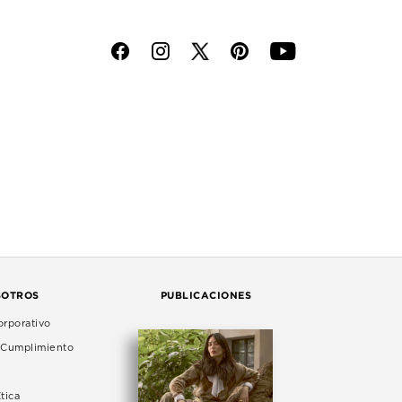
f
i
p
y
SOTROS
PUBLICACIONES
rporativo
e Cumplimiento
tica