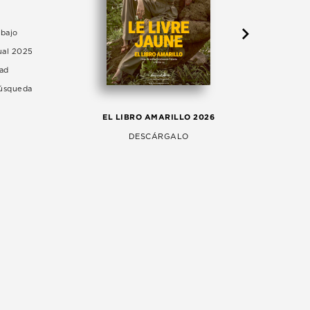
abajo
ual 2025
dad
Búsqueda
LA 
EL LIBRO AMARILLO 2026
AG
DESCÁRGALO