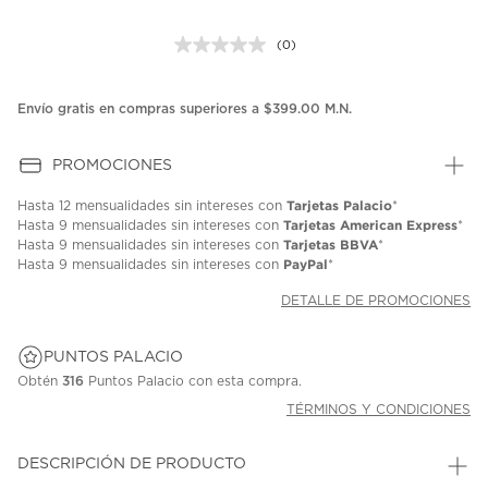
(0)
Sin
puntuación.
Enlace
en
Envío gratis en compras superiores a $399.00 M.N.
la
misma
página.
PROMOCIONES
Tarjetas Palacio
Hasta
12 mensualidades
sin intereses con
*
Tarjetas American Express
Hasta
9 mensualidades
sin intereses con
*
Tarjetas BBVA
Hasta
9 mensualidades
sin intereses con
*
PayPal
Hasta
9 mensualidades
sin intereses con
*
DETALLE DE PROMOCIONES
PUNTOS PALACIO
Obtén
316
Puntos Palacio con esta compra.
TÉRMINOS Y CONDICIONES
DESCRIPCIÓN DE PRODUCTO