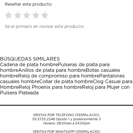
Reseñar este producto
Seleccionar
Seleccionar
Seleccionar
Seleccionar
Seleccionar
Sé el primero en revisar este producto
para
para
para
para
para
calificar
calificar
calificar
calificar
calificar
el
el
el
el
el
artículo
artículo
artículo
artículo
artículo
con
con
con
con
con
1
2
3
4
5
BÚSQUEDAS SIMILARES
estrella
estrellas.
estrellas.
estrellas.
estrellas.
Cadena de plata hombre
Pulseras de plata para
Esta
Esta
Esta
Esta
Esta
hombre
Anillos de plata para hombre
Botas casuales
acción
acción
acción
acción
acción
hombre
Reloj de compromiso para hombre
Pantalones
abrirá
abrirá
abrirá
abrirá
abrirá
casuales hombre
Collar de plata hombre
Clog Casual para
el
el
el
el
el
Hombre
Reloj Phoenix para hombre
Reloj para Mujer con
formulario
formulario
formulario
formulario
formulario
Pulsera Plateada
de
de
de
de
de
envío.
envío.
envío.
envío.
envío.
VENTAS POR TELÉFONO (555PALACIO):
55.5725.2246
Opción 1 y posteriormente 3
Horario: 08:00am a 24:00pm
VENTAS POR WHATSAPP (555PALACIO):