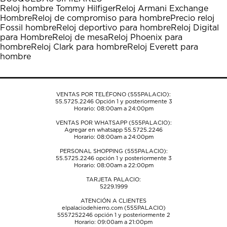
estrella
estrellas.
estrellas.
estrellas.
estrellas.
Reloj hombre Tommy Hilfiger
Reloj Armani Exchange
Esta
Esta
Esta
Esta
Esta
Hombre
Reloj de compromiso para hombre
Precio reloj
acción
acción
acción
acción
acción
Fossil hombre
Reloj deportivo para hombre
Reloj Digital
abrirá
abrirá
abrirá
abrirá
abrirá
para Hombre
Reloj de mesa
Reloj Phoenix para
el
el
el
el
el
hombre
Reloj Clark para hombre
Reloj Everett para
formulario
formulario
formulario
formulario
formulario
hombre
de
de
de
de
de
envío.
envío.
envío.
envío.
envío.
VENTAS POR TELÉFONO (555PALACIO):
55.5725.2246
Opción 1 y posteriormente 3
Horario: 08:00am a 24:00pm
VENTAS POR WHATSAPP (555PALACIO):
Agregar en whatsapp 55.5725.2246
Horario: 08:00am a 24:00pm
PERSONAL SHOPPING (555PALACIO):
55.5725.2246
opción 1 y posteriormente 3
Horario: 08:00am a 22:00pm
TARJETA PALACIO:
5229.1999
ATENCIÓN A CLIENTES
elpalaciodehierro.com (555PALACIO)
5557252246
opción 1 y posteriormente 2
Horario: 09:00am a 21:00pm