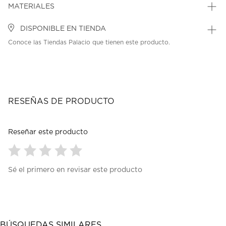
MATERIALES
DISPONIBLE EN TIENDA
Conoce las Tiendas Palacio que tienen este producto.
RESEÑAS DE PRODUCTO
Reseñar este producto
Seleccionar
Seleccionar
Seleccionar
Seleccionar
Seleccionar
Sé el primero en revisar este producto
para
para
para
para
para
calificar
calificar
calificar
calificar
calificar
el
el
el
el
el
artículo
artículo
artículo
artículo
artículo
con
con
con
con
con
1
2
3
4
5
BÚSQUEDAS SIMILARES