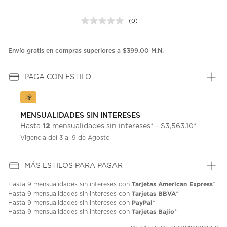
(0)
Sin
puntuación.
Enlace
en
Envío gratis en compras superiores a $399.00 M.N.
la
misma
página.
PAGA CON ESTILO
MENSUALIDADES SIN INTERESES
12
Hasta
mensualidades sin intereses* - $3,563.10*
Vigencia del 3 al 9 de Agosto
MÁS ESTILOS PARA PAGAR
Tarjetas American Express
Hasta
9 mensualidades
sin intereses con
*
Tarjetas BBVA
Hasta
9 mensualidades
sin intereses con
*
PayPal
Hasta
9 mensualidades
sin intereses con
*
Tarjetas Bajio
Hasta
9 mensualidades
sin intereses con
*