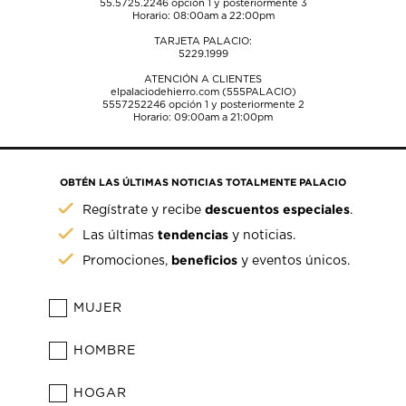
55.5725.2246
opción 1 y posteriormente 3
Horario: 08:00am a 22:00pm
TARJETA PALACIO:
5229.1999
ATENCIÓN A CLIENTES
elpalaciodehierro.com (555PALACIO)
5557252246
opción 1 y posteriormente 2
Horario: 09:00am a 21:00pm
OBTÉN LAS ÚLTIMAS NOTICIAS TOTALMENTE PALACIO
descuentos especiales
Regístrate y recibe
.
tendencias
Las últimas
y noticias.
beneficios
Promociones,
y eventos únicos.
MUJER
HOMBRE
HOGAR