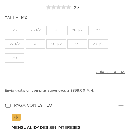
(0)
Sin
puntuación.
TALLA:
MX
Enlace
en
la
25
25 1/2
26
26 1/2
27
misma
página.
27 1/2
28
28 1/2
29
29 1/2
30
GUÍA DE TALLAS
Envío gratis en compras superiores a $399.00 M.N.
PAGA CON ESTILO
MENSUALIDADES SIN INTERESES