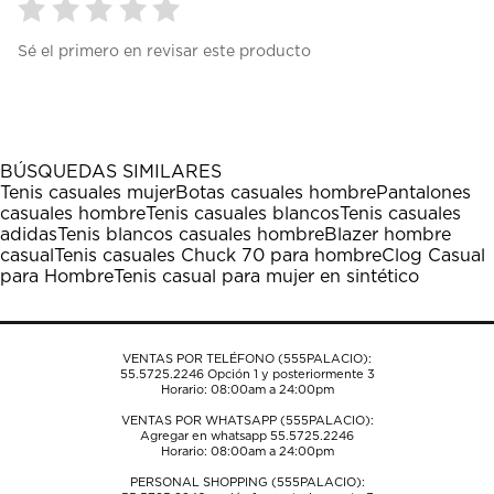
Seleccionar
Seleccionar
Seleccionar
Seleccionar
Seleccionar
Sé el primero en revisar este producto
para
para
para
para
para
calificar
calificar
calificar
calificar
calificar
el
el
el
el
el
artículo
artículo
artículo
artículo
artículo
con
con
con
con
con
1
2
3
4
5
BÚSQUEDAS SIMILARES
estrella
estrellas.
estrellas.
estrellas.
estrellas.
Tenis casuales mujer
Botas casuales hombre
Pantalones
Esta
Esta
Esta
Esta
Esta
casuales hombre
Tenis casuales blancos
Tenis casuales
acción
acción
acción
acción
acción
adidas
Tenis blancos casuales hombre
Blazer hombre
abrirá
abrirá
abrirá
abrirá
abrirá
casual
Tenis casuales Chuck 70 para hombre
Clog Casual
el
el
el
el
el
para Hombre
Tenis casual para mujer en sintético
formulario
formulario
formulario
formulario
formulario
de
de
de
de
de
envío.
envío.
envío.
envío.
envío.
VENTAS POR TELÉFONO (555PALACIO):
55.5725.2246
Opción 1 y posteriormente 3
Horario: 08:00am a 24:00pm
VENTAS POR WHATSAPP (555PALACIO):
Agregar en whatsapp 55.5725.2246
Horario: 08:00am a 24:00pm
PERSONAL SHOPPING (555PALACIO):