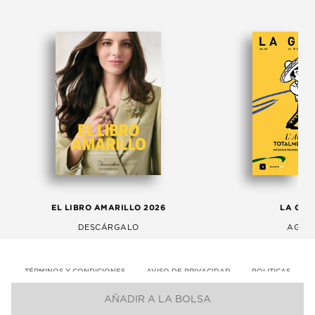
EL LIBRO AMARILLO 2026
LA GAC
DESCÁRGALO
AGOS
TÉRMINOS Y CONDICIONES
AVISO DE PRIVACIDAD
POLITICAS
AÑADIR A LA BOLSA