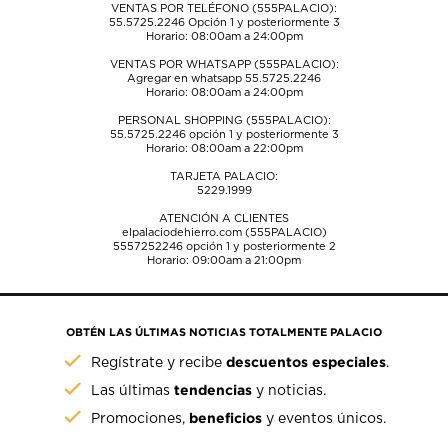
VENTAS POR TELÉFONO (555PALACIO):
55.5725.2246
Opción 1 y posteriormente 3
Horario: 08:00am a 24:00pm
VENTAS POR WHATSAPP (555PALACIO):
Agregar en whatsapp 55.5725.2246
Horario: 08:00am a 24:00pm
PERSONAL SHOPPING (555PALACIO):
55.5725.2246
opción 1 y posteriormente 3
Horario: 08:00am a 22:00pm
TARJETA PALACIO:
5229.1999
ATENCIÓN A CLIENTES
elpalaciodehierro.com (555PALACIO)
5557252246
opción 1 y posteriormente 2
Horario: 09:00am a 21:00pm
OBTÉN LAS ÚLTIMAS NOTICIAS TOTALMENTE PALACIO
descuentos especiales
Regístrate y recibe
.
tendencias
Las últimas
y noticias.
beneficios
Promociones,
y eventos únicos.