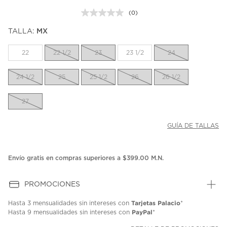
(0)
Sin
puntuación.
TALLA:
MX
Enlace
en
la
22
22 1/2
23
23 1/2
24
misma
página.
24 1/2
25
25 1/2
26
26 1/2
27
GUÍA DE TALLAS
Envío gratis en compras superiores a $399.00 M.N.
PROMOCIONES
Tarjetas Palacio
Hasta
3 mensualidades
sin intereses con
*
PayPal
Hasta
9 mensualidades
sin intereses con
*