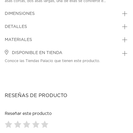
asas cortas, dos asas largas, una de ellas se convierte e...
DIMENSIONES
DETALLES
MATERIALES
DISPONIBLE EN TIENDA
Conoce las Tiendas Palacio que tienen este producto.
RESEÑAS DE PRODUCTO
Reseñar este producto
Seleccionar
Seleccionar
Seleccionar
Seleccionar
Seleccionar