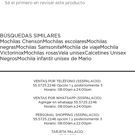
Sé el primero en revisar este producto
para
para
para
para
para
calificar
calificar
calificar
calificar
calificar
el
el
el
el
el
artículo
artículo
artículo
artículo
artículo
con
con
con
con
con
1
2
3
4
5
BÚSQUEDAS SIMILARES
estrella
estrellas.
estrellas.
estrellas.
estrellas.
Mochilas Chenson
Mochilas escolares
Mochilas
Esta
Esta
Esta
Esta
Esta
negras
Mochilas Samsonite
Mochila de viaje
Mochila
acción
acción
acción
acción
acción
Victorinox
Mochilas rosas
Vela unisex
Calcetines Unisex
abrirá
abrirá
abrirá
abrirá
abrirá
Negros
Mochila infantil unisex de Mario
el
el
el
el
el
formulario
formulario
formulario
formulario
formulario
de
de
de
de
de
envío.
envío.
envío.
envío.
envío.
VENTAS POR TELÉFONO (555PALACIO):
55.5725.2246
Opción 1 y posteriormente 3
Horario: 08:00am a 24:00pm
VENTAS POR WHATSAPP (555PALACIO):
Agregar en whatsapp 55.5725.2246
Horario: 08:00am a 24:00pm
PERSONAL SHOPPING (555PALACIO):
55.5725.2246
opción 1 y posteriormente 3
Horario: 08:00am a 22:00pm
TARJETA PALACIO: