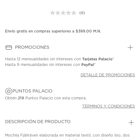
(0)
Sin
puntuación.
Enlace
en
Envío gratis en compras superiores a $399.00 M.N.
la
misma
página.
PROMOCIONES
Tarjetas Palacio
Hasta
12 mensualidades
sin intereses con
*
PayPal
Hasta
9 mensualidades
sin intereses con
*
DETALLE DE PROMOCIONES
PUNTOS PALACIO
Obtén
219
Puntos Palacio con esta compra.
TÉRMINOS Y CONDICIONES
DESCRIPCIÓN DE PRODUCTO
Mochila Fjällräven elaborada en material textil, con diseño liso, dos