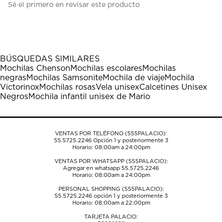
Sé el primero en revisar este producto
para
para
para
para
para
calificar
calificar
calificar
calificar
calificar
el
el
el
el
el
artículo
artículo
artículo
artículo
artículo
con
con
con
con
con
1
2
3
4
5
BÚSQUEDAS SIMILARES
estrella
estrellas.
estrellas.
estrellas.
estrellas.
Mochilas Chenson
Mochilas escolares
Mochilas
Esta
Esta
Esta
Esta
Esta
negras
Mochilas Samsonite
Mochila de viaje
Mochila
acción
acción
acción
acción
acción
Victorinox
Mochilas rosas
Vela unisex
Calcetines Unisex
abrirá
abrirá
abrirá
abrirá
abrirá
Negros
Mochila infantil unisex de Mario
el
el
el
el
el
formulario
formulario
formulario
formulario
formulario
de
de
de
de
de
envío.
envío.
envío.
envío.
envío.
VENTAS POR TELÉFONO (555PALACIO):
55.5725.2246
Opción 1 y posteriormente 3
Horario: 08:00am a 24:00pm
VENTAS POR WHATSAPP (555PALACIO):
Agregar en whatsapp 55.5725.2246
Horario: 08:00am a 24:00pm
PERSONAL SHOPPING (555PALACIO):
55.5725.2246
opción 1 y posteriormente 3
Horario: 08:00am a 22:00pm
TARJETA PALACIO: