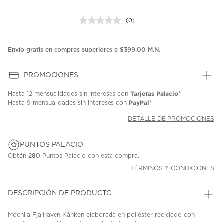
(0)
Sin
puntuación.
Enlace
en
Envío gratis en compras superiores a $399.00 M.N.
la
misma
página.
PROMOCIONES
Tarjetas Palacio
Hasta
12 mensualidades
sin intereses con
*
PayPal
Hasta
9 mensualidades
sin intereses con
*
DETALLE DE PROMOCIONES
PUNTOS PALACIO
Obtén
280
Puntos Palacio con esta compra.
TÉRMINOS Y CONDICIONES
DESCRIPCIÓN DE PRODUCTO
Mochila Fjällräven Kånken elaborada en poliéster reciclado con