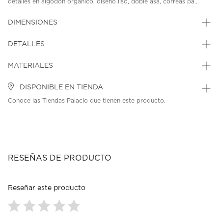
detalles en algodón orgánico, diseño liso, doble asa, correas pa...
DIMENSIONES
DETALLES
MATERIALES
DISPONIBLE EN TIENDA
Conoce las Tiendas Palacio que tienen este producto.
RESEÑAS DE PRODUCTO
Reseñar este producto
Seleccionar
Seleccionar
Seleccionar
Seleccionar
Seleccionar