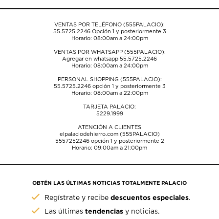
formulario
formulario
formulario
formulario
formulario
de
de
de
de
de
envío.
envío.
envío.
envío.
envío.
VENTAS POR TELÉFONO (555PALACIO):
55.5725.2246
Opción 1 y posteriormente 3
Horario: 08:00am a 24:00pm
VENTAS POR WHATSAPP (555PALACIO):
Agregar en whatsapp 55.5725.2246
Horario: 08:00am a 24:00pm
PERSONAL SHOPPING (555PALACIO):
55.5725.2246
opción 1 y posteriormente 3
Horario: 08:00am a 22:00pm
TARJETA PALACIO:
5229.1999
ATENCIÓN A CLIENTES
elpalaciodehierro.com (555PALACIO)
5557252246
opción 1 y posteriormente 2
Horario: 09:00am a 21:00pm
OBTÉN LAS ÚLTIMAS NOTICIAS TOTALMENTE PALACIO
descuentos especiales
Regístrate y recibe
.
tendencias
Las últimas
y noticias.