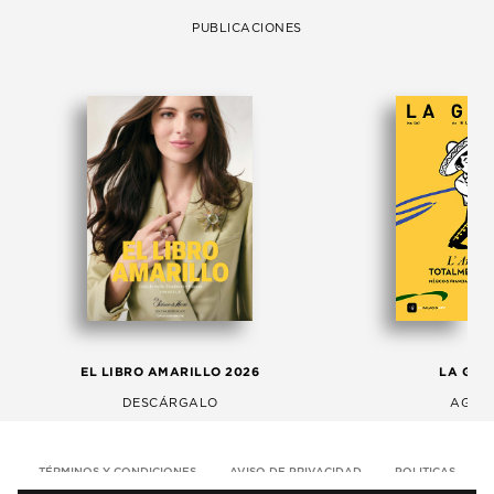
PUBLICACIONES
EL LIBRO AMARILLO 2026
LA GAC
DESCÁRGALO
AGOS
TÉRMINOS Y CONDICIONES
AVISO DE PRIVACIDAD
POLITICAS