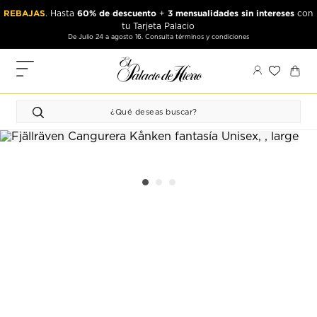
Ir
Ir
REBAJAS
60% de descuento
3 mensualidades sin intereses
. Hasta
+
con
al
al
tu Tarjeta Palacio
contenido
contenido
De Julio 24 a agosto 16. Consulta términos y condiciones
principal
de
pie
MIS
de
PEDIDOS
página
FAVORITOS
PERFIL
DIRECCIONES
MÉTODOS
DE PAGO
CERRAR
SESIÓN