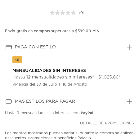
(0)
Sin
puntuación.
Enlace
en
Envío gratis en compras superiores a $399.00 M.N.
la
misma
página.
PAGA CON ESTILO
MENSUALIDADES SIN INTERESES
12
Hasta
mensualidades sin intereses* - $1,025.86*
Vigencia del 30 de Julio al 16 de Agosto
MÁS ESTILOS PARA PAGAR
PayPal
Hasta
9 mensualidades
sin intereses con
*
DETALLE DE PROMOCIONES
Los montos mostrados pueden variar si durante la compra se aplican
descuentos, promociones o beneficios Palacio