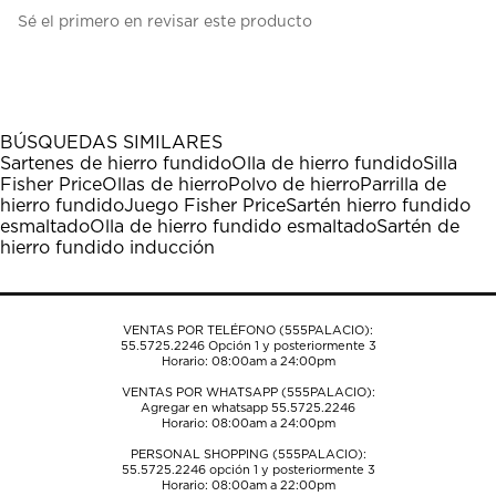
Seleccionar
Seleccionar
Seleccionar
Seleccionar
Seleccionar
Sé el primero en revisar este producto
para
para
para
para
para
calificar
calificar
calificar
calificar
calificar
el
el
el
el
el
artículo
artículo
artículo
artículo
artículo
con
con
con
con
con
1
2
3
4
5
BÚSQUEDAS SIMILARES
estrella
estrellas.
estrellas.
estrellas.
estrellas.
Sartenes de hierro fundido
Olla de hierro fundido
Silla
Esta
Esta
Esta
Esta
Esta
Fisher Price
Ollas de hierro
Polvo de hierro
Parrilla de
acción
acción
acción
acción
acción
hierro fundido
Juego Fisher Price
Sartén hierro fundido
abrirá
abrirá
abrirá
abrirá
abrirá
esmaltado
Olla de hierro fundido esmaltado
Sartén de
el
el
el
el
el
hierro fundido inducción
formulario
formulario
formulario
formulario
formulario
de
de
de
de
de
envío.
envío.
envío.
envío.
envío.
VENTAS POR TELÉFONO (555PALACIO):
55.5725.2246
Opción 1 y posteriormente 3
Horario: 08:00am a 24:00pm
VENTAS POR WHATSAPP (555PALACIO):
Agregar en whatsapp 55.5725.2246
Horario: 08:00am a 24:00pm
PERSONAL SHOPPING (555PALACIO):
55.5725.2246
opción 1 y posteriormente 3
Horario: 08:00am a 22:00pm