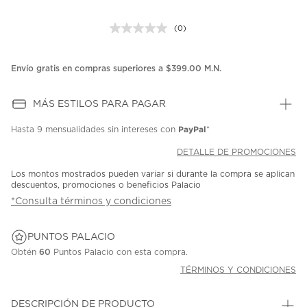
(0)
Sin
puntuación.
Enlace
en
Envío gratis en compras superiores a $399.00 M.N.
la
misma
página.
MÁS ESTILOS PARA PAGAR
PayPal
Hasta
9 mensualidades
sin intereses con
*
DETALLE DE PROMOCIONES
Los montos mostrados pueden variar si durante la compra se aplican
descuentos, promociones o beneficios Palacio
*Consulta términos y condiciones
PUNTOS PALACIO
Obtén
60
Puntos Palacio con esta compra.
TÉRMINOS Y CONDICIONES
DESCRIPCIÓN DE PRODUCTO