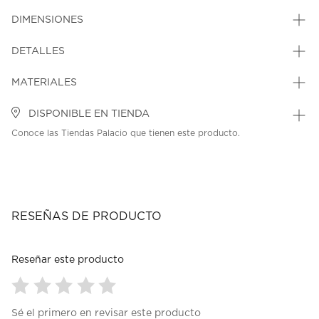
DIMENSIONES
DETALLES
MATERIALES
DISPONIBLE EN TIENDA
Conoce las Tiendas Palacio que tienen este producto.
RESEÑAS DE PRODUCTO
Reseñar este producto
Seleccionar
Seleccionar
Seleccionar
Seleccionar
Seleccionar
Sé el primero en revisar este producto
para
para
para
para
para