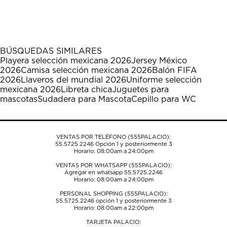
calificar
calificar
calificar
calificar
calificar
el
el
el
el
el
artículo
artículo
artículo
artículo
artículo
con
con
con
con
con
1
2
3
4
5
BÚSQUEDAS SIMILARES
estrella
estrellas.
estrellas.
estrellas.
estrellas.
Playera selección mexicana 2026
Jersey México
Esta
Esta
Esta
Esta
Esta
2026
Camisa selección mexicana 2026
Balón FIFA
acción
acción
acción
acción
acción
2026
Llaveros del mundial 2026
Uniforme selección
abrirá
abrirá
abrirá
abrirá
abrirá
mexicana 2026
Libreta chica
Juguetes para
el
el
el
el
el
mascotas
Sudadera para Mascota
Cepillo para WC
formulario
formulario
formulario
formulario
formulario
de
de
de
de
de
envío.
envío.
envío.
envío.
envío.
VENTAS POR TELÉFONO (555PALACIO):
55.5725.2246
Opción 1 y posteriormente 3
Horario: 08:00am a 24:00pm
VENTAS POR WHATSAPP (555PALACIO):
Agregar en whatsapp 55.5725.2246
Horario: 08:00am a 24:00pm
PERSONAL SHOPPING (555PALACIO):
55.5725.2246
opción 1 y posteriormente 3
Horario: 08:00am a 22:00pm
TARJETA PALACIO: