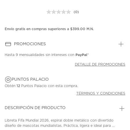
(0)
Sin
puntuación.
Enlace
en
Envío gratis en compras superiores a $399.00 M.N.
la
misma
página.
PROMOCIONES
PayPal
Hasta
9 mensualidades
sin intereses con
*
DETALLE DE PROMOCIONES
PUNTOS PALACIO
Obtén
12
Puntos Palacio con esta compra.
TÉRMINOS Y CONDICIONES
DESCRIPCIÓN DE PRODUCTO
Libreta Fifa Mundial 2026, espiral doble metálico con divertido
diseño de mascotas mundialistas. Práctica, ligera e ideal para ...