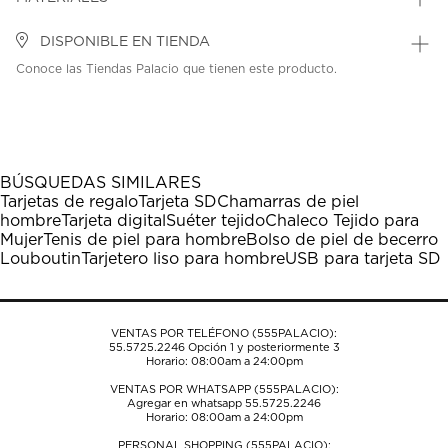
DISPONIBLE EN TIENDA
Conoce las Tiendas Palacio que tienen este producto.
BÚSQUEDAS SIMILARES
Tarjetas de regalo
Tarjeta SD
Chamarras de piel
hombre
Tarjeta digital
Suéter tejido
Chaleco Tejido para
Mujer
Tenis de piel para hombre
Bolso de piel de becerro
Louboutin
Tarjetero liso para hombre
USB para tarjeta SD
VENTAS POR TELÉFONO (555PALACIO):
55.5725.2246
Opción 1 y posteriormente 3
Horario: 08:00am a 24:00pm
VENTAS POR WHATSAPP (555PALACIO):
Agregar en whatsapp 55.5725.2246
Horario: 08:00am a 24:00pm
PERSONAL SHOPPING (555PALACIO):