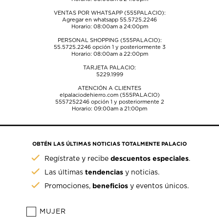
VENTAS POR WHATSAPP (555PALACIO):
Agregar en whatsapp 55.5725.2246
Horario: 08:00am a 24:00pm
PERSONAL SHOPPING (555PALACIO):
55.5725.2246
opción 1 y posteriormente 3
Horario: 08:00am a 22:00pm
TARJETA PALACIO:
5229.1999
ATENCIÓN A CLIENTES
elpalaciodehierro.com (555PALACIO)
5557252246
opción 1 y posteriormente 2
Horario: 09:00am a 21:00pm
OBTÉN LAS ÚLTIMAS NOTICIAS TOTALMENTE PALACIO
descuentos especiales
Regístrate y recibe
.
tendencias
Las últimas
y noticias.
beneficios
Promociones,
y eventos únicos.
MUJER