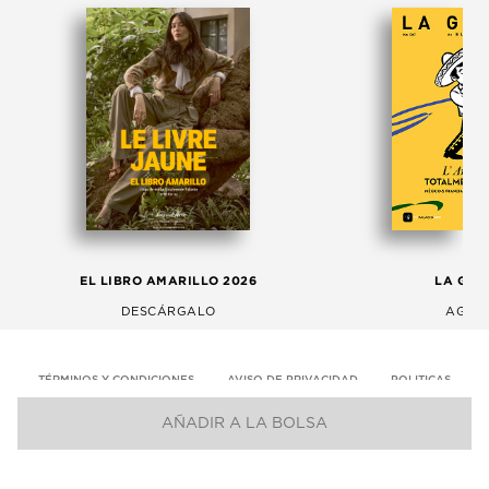
EL LIBRO AMARILLO 2026
LA GAC
DESCÁRGALO
AGOS
TÉRMINOS Y CONDICIONES
AVISO DE PRIVACIDAD
POLITICAS
AÑADIR A LA BOLSA