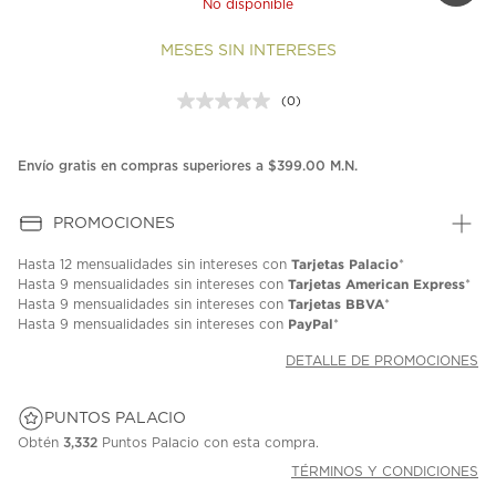
No disponible
MESES SIN INTERESES
(0)
Sin
puntuación.
Enlace
en
Envío gratis en compras superiores a $399.00 M.N.
la
misma
página.
PROMOCIONES
Tarjetas Palacio
Hasta
12 mensualidades
sin intereses con
*
Tarjetas American Express
Hasta
9 mensualidades
sin intereses con
*
Tarjetas BBVA
Hasta
9 mensualidades
sin intereses con
*
PayPal
Hasta
9 mensualidades
sin intereses con
*
DETALLE DE PROMOCIONES
PUNTOS PALACIO
Obtén
3,332
Puntos Palacio con esta compra.
TÉRMINOS Y CONDICIONES