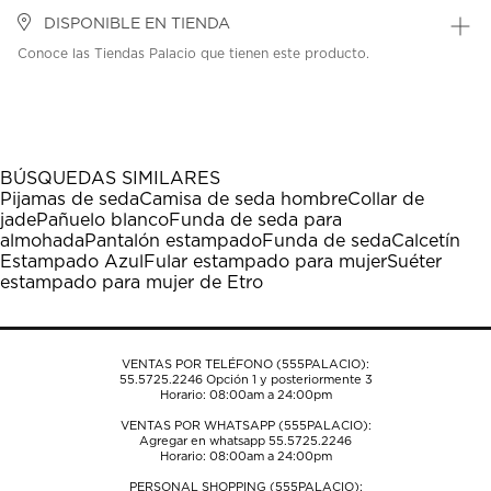
DISPONIBLE EN TIENDA
Conoce las Tiendas Palacio que tienen este producto.
BÚSQUEDAS SIMILARES
Pijamas de seda
Camisa de seda hombre
Collar de
jade
Pañuelo blanco
Funda de seda para
almohada
Pantalón estampado
Funda de seda
Calcetín
Estampado Azul
Fular estampado para mujer
Suéter
estampado para mujer de Etro
VENTAS POR TELÉFONO (555PALACIO):
55.5725.2246
Opción 1 y posteriormente 3
Horario: 08:00am a 24:00pm
VENTAS POR WHATSAPP (555PALACIO):
Agregar en whatsapp 55.5725.2246
Horario: 08:00am a 24:00pm
PERSONAL SHOPPING (555PALACIO):