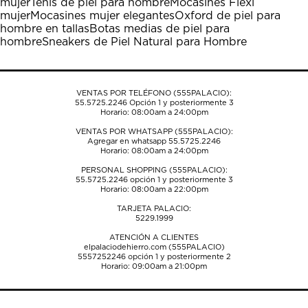
mujer
Tenis de piel para hombre
Mocasines Flexi
mujer
Mocasines mujer elegantes
Oxford de piel para
hombre en tallas
Botas medias de piel para
hombre
Sneakers de Piel Natural para Hombre
VENTAS POR TELÉFONO (555PALACIO):
55.5725.2246
Opción 1 y posteriormente 3
Horario: 08:00am a 24:00pm
VENTAS POR WHATSAPP (555PALACIO):
Agregar en whatsapp 55.5725.2246
Horario: 08:00am a 24:00pm
PERSONAL SHOPPING (555PALACIO):
55.5725.2246
opción 1 y posteriormente 3
Horario: 08:00am a 22:00pm
TARJETA PALACIO:
5229.1999
ATENCIÓN A CLIENTES
elpalaciodehierro.com (555PALACIO)
5557252246
opción 1 y posteriormente 2
Horario: 09:00am a 21:00pm