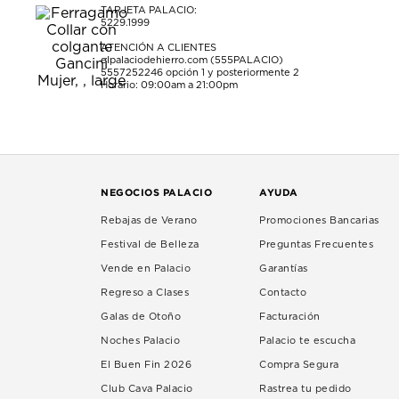
TARJETA PALACIO:
5229.1999
ATENCIÓN A CLIENTES
elpalaciodehierro.com (555PALACIO)
5557252246
opción 1 y posteriormente 2
Horario: 09:00am a 21:00pm
NEGOCIOS PALACIO
AYUDA
Rebajas de Verano
Promociones Bancarias
Festival de Belleza
Preguntas Frecuentes
Vende en Palacio
Garantías
Regreso a Clases
Contacto
Galas de Otoño
Facturación
Noches Palacio
Palacio te escucha
El Buen Fin 2026
Compra Segura
Club Cava Palacio
Rastrea tu pedido