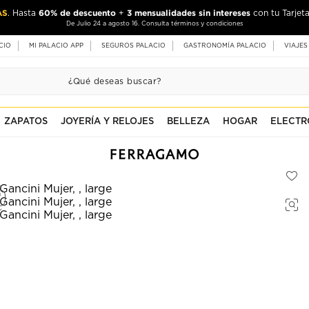
AS
60% de descuento
3 mensualidades sin intereses
. Hasta
+
con tu Tarjeta
De Julio 24 a agosto 16. Consulta términos y condiciones
CIO
MI PALACIO APP
SEGUROS PALACIO
GASTRONOMÍA PALACIO
VIAJES
ZAPATOS
JOYERÍA Y RELOJES
BELLEZA
HOGAR
ELECTR