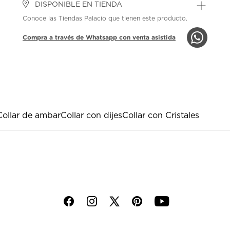
DISPONIBLE EN TIENDA
Conoce las Tiendas Palacio que tienen este producto.
Compra a través de Whatsapp con venta asistida
Collar de ambar
Collar con dijes
Collar con Cristales
f
i
p
y