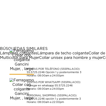
BÚSQUEDAS SIMILARES
Lámparas colgantes
Lámpara de techo colgante
Collar de
Multicolor para Mujer
Collar unisex para hombre y mujer
C
VENTAS POR TELÉFONO (555PALACIO):
55.5725.2246
Opción 1 y posteriormente 3
Horario: 08:00am a 24:00pm
VENTAS POR WHATSAPP (555PALACIO):
Agregar en whatsapp 55.5725.2246
Horario: 08:00am a 24:00pm
PERSONAL SHOPPING (555PALACIO):
55.5725.2246
opción 1 y posteriormente 3
Horario: 08:00am a 22:00pm