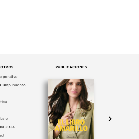
SOTROS
PUBLICACIONES
rporativo
e Cumplimiento
tica
abajo
ual 2024
dad