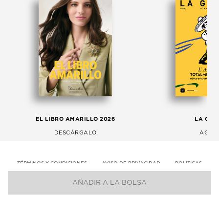
EL LIBRO AMARILLO 2026
LA GAC
DESCÁRGALO
AGOS
TÉRMINOS Y CONDICIONES
AVISO DE PRIVACIDAD
POLITICAS
AÑADIR A LA BOLSA