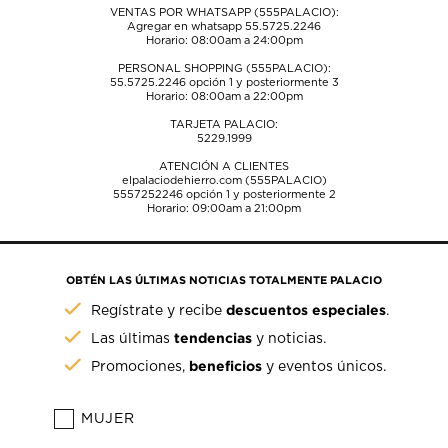
VENTAS POR WHATSAPP (555PALACIO):
Agregar en whatsapp 55.5725.2246
Horario: 08:00am a 24:00pm
PERSONAL SHOPPING (555PALACIO):
55.5725.2246
opción 1 y posteriormente 3
Horario: 08:00am a 22:00pm
TARJETA PALACIO:
5229.1999
ATENCIÓN A CLIENTES
elpalaciodehierro.com (555PALACIO)
5557252246
opción 1 y posteriormente 2
Horario: 09:00am a 21:00pm
OBTÉN LAS ÚLTIMAS NOTICIAS TOTALMENTE PALACIO
descuentos especiales
Regístrate y recibe
.
tendencias
Las últimas
y noticias.
beneficios
Promociones,
y eventos únicos.
MUJER