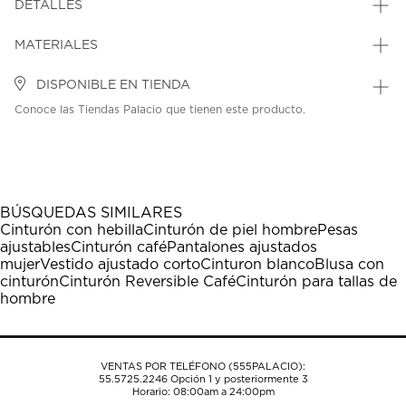
DETALLES
MATERIALES
DISPONIBLE EN TIENDA
Conoce las Tiendas Palacio que tienen este producto.
BÚSQUEDAS SIMILARES
Cinturón con hebilla
Cinturón de piel hombre
Pesas
ajustables
Cinturón café
Pantalones ajustados
mujer
Vestido ajustado corto
Cinturon blanco
Blusa con
cinturón
Cinturón Reversible Café
Cinturón para tallas de
hombre
VENTAS POR TELÉFONO (555PALACIO):
55.5725.2246
Opción 1 y posteriormente 3
Horario: 08:00am a 24:00pm