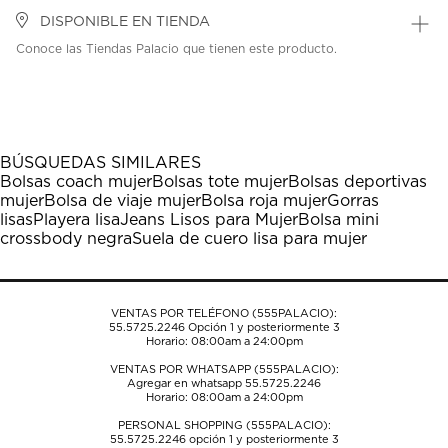
DISPONIBLE EN TIENDA
Conoce las Tiendas Palacio que tienen este producto.
BÚSQUEDAS SIMILARES
Bolsas coach mujer
Bolsas tote mujer
Bolsas deportivas
mujer
Bolsa de viaje mujer
Bolsa roja mujer
Gorras
lisas
Playera lisa
Jeans Lisos para Mujer
Bolsa mini
crossbody negra
Suela de cuero lisa para mujer
VENTAS POR TELÉFONO (555PALACIO):
55.5725.2246
Opción 1 y posteriormente 3
Horario: 08:00am a 24:00pm
VENTAS POR WHATSAPP (555PALACIO):
Agregar en whatsapp 55.5725.2246
Horario: 08:00am a 24:00pm
PERSONAL SHOPPING (555PALACIO):
55.5725.2246
opción 1 y posteriormente 3