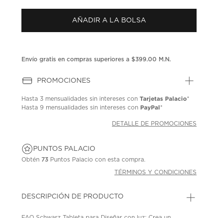
puntuación.
Enlace
AÑADIR A LA BOLSA
en
la
misma
página.
Envío gratis en compras superiores a $399.00 M.N.
PROMOCIONES
Tarjetas Palacio
Hasta
3 mensualidades
sin intereses con
*
PayPal
Hasta
9 mensualidades
sin intereses con
*
DETALLE DE PROMOCIONES
PUNTOS PALACIO
Obtén
73
Puntos Palacio con esta compra.
TÉRMINOS Y CONDICIONES
DESCRIPCIÓN DE PRODUCTO
FAO Schwarz Tableta para Diseñar con luz; Crea un