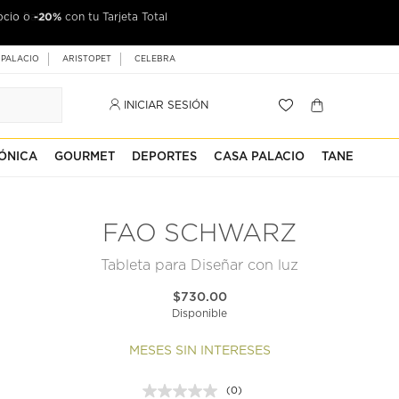
-20%
ocio o
jeta Palacio
con tu Tarjeta Total
 PALACIO
ARISTOPET
CELEBRA
INICIAR SESIÓN
ÓNICA
GOURMET
DEPORTES
CASA PALACIO
TANE
FAO SCHWARZ
Tableta para Diseñar con luz
$730.00
Disponible
MESES SIN INTERESES
(0)
Sin