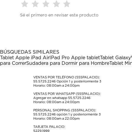
Seleccionar
Seleccionar
Seleccionar
Seleccionar
Seleccionar
Sé el primero en revisar este producto
para
para
para
para
para
calificar
calificar
calificar
calificar
calificar
el
el
el
el
el
artículo
artículo
artículo
artículo
artículo
con
con
con
con
con
1
2
3
4
5
estrella
estrellas.
estrellas.
estrellas.
estrellas.
BÚSQUEDAS SIMILARES
Esta
Esta
Esta
Esta
Esta
Tablet Apple iPad Air
IPad Pro Apple tablet
Tablet Galaxy
acción
acción
acción
acción
acción
para Correr
Sudadera para Dormir para Hombre
Tablet Min
abrirá
abrirá
abrirá
abrirá
abrirá
el
el
el
el
el
formulario
formulario
formulario
formulario
formulario
VENTAS POR TELÉFONO (555PALACIO):
55.5725.2246
Opción 1 y posteriormente 3
de
de
de
de
de
Horario: 08:00am a 24:00pm
envío.
envío.
envío.
envío.
envío.
VENTAS POR WHATSAPP (555PALACIO):
Agregar en whatsapp 55.5725.2246
Horario: 08:00am a 24:00pm
PERSONAL SHOPPING (555PALACIO):
55.5725.2246
opción 1 y posteriormente 3
Horario: 08:00am a 22:00pm
TARJETA PALACIO:
5229.1999