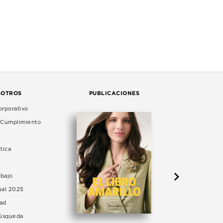
SOTROS
PUBLICACIONES
rporativo
e Cumplimiento
tica
abajo
ual 2025
dad
Búsqueda