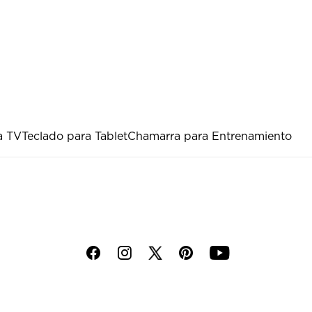
a TV
Teclado para Tablet
Chamarra para Entrenamiento
f
i
p
y