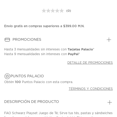
(0)
Sin
puntuación.
Enlace
en
Envío gratis en compras superiores a $399.00 M.N.
la
misma
página.
PROMOCIONES
Tarjetas Palacio
Hasta
3 mensualidades
sin intereses con
*
PayPal
Hasta
9 mensualidades
sin intereses con
*
DETALLE DE PROMOCIONES
PUNTOS PALACIO
Obtén
100
Puntos Palacio con esta compra.
TÉRMINOS Y CONDICIONES
DESCRIPCIÓN DE PRODUCTO
FAO Schwarz Playset Juego de Té; Sirve tus tés, pastas y sándwiches