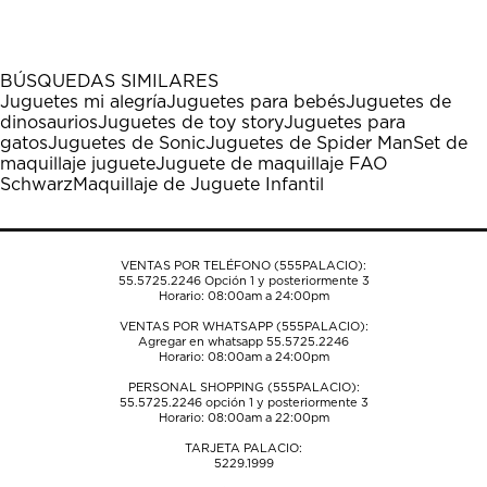
el
el
el
el
el
artículo
artículo
artículo
artículo
artículo
con
con
con
con
con
1
2
3
4
5
BÚSQUEDAS SIMILARES
estrella
estrellas.
estrellas.
estrellas.
estrellas.
Juguetes mi alegría
Juguetes para bebés
Juguetes de
Esta
Esta
Esta
Esta
Esta
dinosaurios
Juguetes de toy story
Juguetes para
acción
acción
acción
acción
acción
gatos
Juguetes de Sonic
Juguetes de Spider Man
Set de
abrirá
abrirá
abrirá
abrirá
abrirá
maquillaje juguete
Juguete de maquillaje FAO
el
el
el
el
el
Schwarz
Maquillaje de Juguete Infantil
formulario
formulario
formulario
formulario
formulario
de
de
de
de
de
envío.
envío.
envío.
envío.
envío.
VENTAS POR TELÉFONO (555PALACIO):
55.5725.2246
Opción 1 y posteriormente 3
Horario: 08:00am a 24:00pm
VENTAS POR WHATSAPP (555PALACIO):
Agregar en whatsapp 55.5725.2246
Horario: 08:00am a 24:00pm
PERSONAL SHOPPING (555PALACIO):
55.5725.2246
opción 1 y posteriormente 3
Horario: 08:00am a 22:00pm
TARJETA PALACIO:
5229.1999