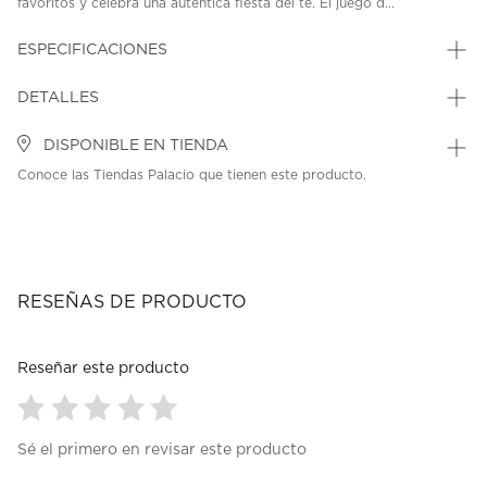
favoritos y celebra una auténtica fiesta del té. El juego d...
ESPECIFICACIONES
DETALLES
DISPONIBLE EN TIENDA
Conoce las Tiendas Palacio que tienen este producto.
RESEÑAS DE PRODUCTO
Reseñar este producto
Seleccionar
Seleccionar
Seleccionar
Seleccionar
Seleccionar
Sé el primero en revisar este producto
para
para
para
para
para
calificar
calificar
calificar
calificar
calificar