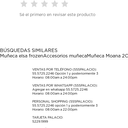
Seleccionar
Seleccionar
Seleccionar
Seleccionar
Seleccionar
Sé el primero en revisar este producto
para
para
para
para
para
calificar
calificar
calificar
calificar
calificar
el
el
el
el
el
artículo
artículo
artículo
artículo
artículo
con
con
con
con
con
1
2
3
4
5
estrella
estrellas.
estrellas.
estrellas.
estrellas.
BÚSQUEDAS SIMILARES
Esta
Esta
Esta
Esta
Esta
Muñeca elsa frozen
Accesorios muñeca
Muñeca Moana 2
C
acción
acción
acción
acción
acción
abrirá
abrirá
abrirá
abrirá
abrirá
el
el
el
el
el
VENTAS POR TELÉFONO (555PALACIO):
55.5725.2246
Opción 1 y posteriormente 3
formulario
formulario
formulario
formulario
formulario
Horario: 08:00am a 24:00pm
de
de
de
de
de
envío.
envío.
envío.
envío.
envío.
VENTAS POR WHATSAPP (555PALACIO):
Agregar en whatsapp 55.5725.2246
Horario: 08:00am a 24:00pm
PERSONAL SHOPPING (555PALACIO):
55.5725.2246
opción 1 y posteriormente 3
Horario: 08:00am a 22:00pm
TARJETA PALACIO:
5229.1999