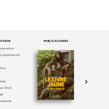
SOTROS
PUBLICACIONES
rporativo
e Cumplimiento
tica
abajo
ual 2025
dad
Búsqueda
LA 