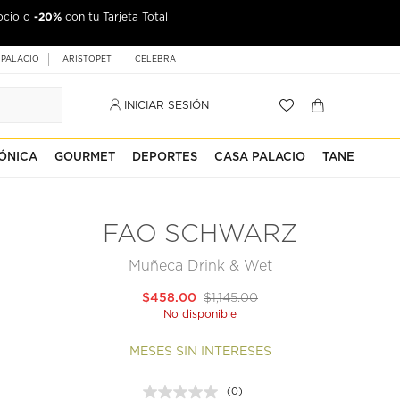
-20%
ocio o
con tu Tarjeta Total
 PALACIO
ARISTOPET
CELEBRA
INICIAR SESIÓN
ÓNICA
GOURMET
DEPORTES
CASA PALACIO
TANE
FAO SCHWARZ
Muñeca Drink & Wet
$458.00
$1,145.00
No disponible
MESES SIN INTERESES
(0)
Sin