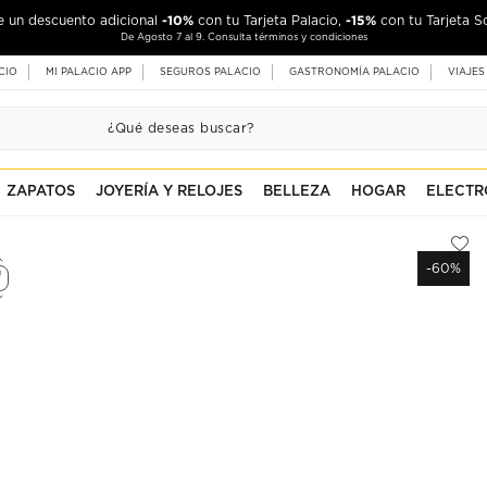
-10%
-15%
de un descuento adicional
con tu Tarjeta Palacio,
con tu Tarjeta S
De Agosto 7 al 9. Consulta términos y condiciones
CIO
MI PALACIO APP
SEGUROS PALACIO
GASTRONOMÍA PALACIO
VIAJES
ZAPATOS
JOYERÍA Y RELOJES
BELLEZA
HOGAR
ELECTR
-60%