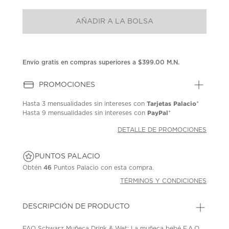
puntuación.
Enlace
AÑADIR A LA BOLSA
en
la
misma
página.
Envío gratis en compras superiores a $399.00 M.N.
PROMOCIONES
Tarjetas Palacio
Hasta
3 mensualidades
sin intereses con
*
PayPal
Hasta
9 mensualidades
sin intereses con
*
DETALLE DE PROMOCIONES
PUNTOS PALACIO
Obtén
46
Puntos Palacio con esta compra.
TÉRMINOS Y CONDICIONES
DESCRIPCIÓN DE PRODUCTO
FAO Schwarz Muñeca Drink & Wet; La muñeca bebé F.A.O.