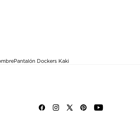
hombre
Pantalón Dockers Kaki
f
i
p
y