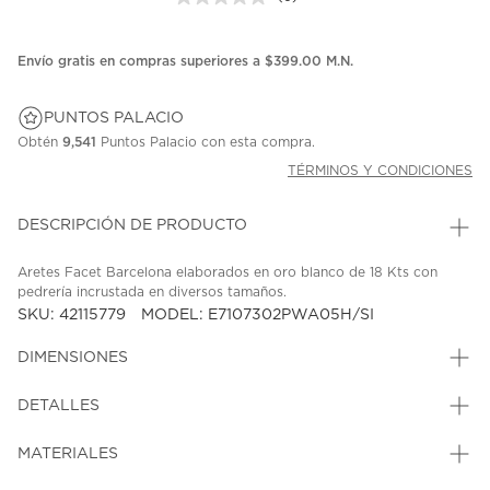
Sin
puntuación.
Enlace
en
Envío gratis en compras superiores a $399.00 M.N.
la
misma
página.
PUNTOS PALACIO
Obtén
9,541
Puntos Palacio con esta compra.
TÉRMINOS Y CONDICIONES
DESCRIPCIÓN DE PRODUCTO
Aretes Facet Barcelona elaborados en oro blanco de 18 Kts con
pedrería incrustada en diversos tamaños.
SKU: 42115779
MODEL: E7107302PWA05H/SI
DIMENSIONES
DETALLES
MATERIALES