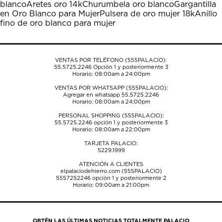
blanco
Aretes oro 14k
Churumbela oro blanco
Gargantilla
abrirá
abrirá
abrirá
abrirá
abrirá
en Oro Blanco para Mujer
Pulsera de oro mujer 18k
Anillo
el
el
el
el
el
fino de oro blanco para mujer
formulario
formulario
formulario
formulario
formulario
de
de
de
de
de
envío.
envío.
envío.
envío.
envío.
VENTAS POR TELÉFONO (555PALACIO):
55.5725.2246
Opción 1 y posteriormente 3
Horario: 08:00am a 24:00pm
VENTAS POR WHATSAPP (555PALACIO):
Agregar en whatsapp 55.5725.2246
Horario: 08:00am a 24:00pm
PERSONAL SHOPPING (555PALACIO):
55.5725.2246
opción 1 y posteriormente 3
Horario: 08:00am a 22:00pm
TARJETA PALACIO:
5229.1999
ATENCIÓN A CLIENTES
elpalaciodehierro.com (555PALACIO)
5557252246
opción 1 y posteriormente 2
Horario: 09:00am a 21:00pm
OBTÉN LAS ÚLTIMAS NOTICIAS TOTALMENTE PALACIO