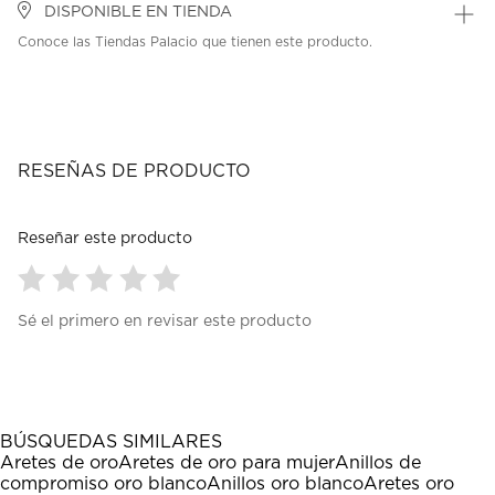
DISPONIBLE EN TIENDA
Conoce las Tiendas Palacio que tienen este producto.
RESEÑAS DE PRODUCTO
Reseñar este producto
Seleccionar
Seleccionar
Seleccionar
Seleccionar
Seleccionar
Sé el primero en revisar este producto
para
para
para
para
para
calificar
calificar
calificar
calificar
calificar
el
el
el
el
el
artículo
artículo
artículo
artículo
artículo
con
con
con
con
con
1
2
3
4
5
BÚSQUEDAS SIMILARES
estrella
estrellas.
estrellas.
estrellas.
estrellas.
Aretes de oro
Aretes de oro para mujer
Anillos de
Esta
Esta
Esta
Esta
Esta
compromiso oro blanco
Anillos oro blanco
Aretes oro
acción
acción
acción
acción
acción