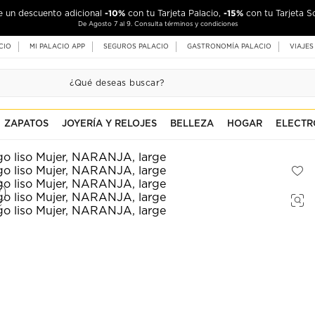
-10%
-15%
de un descuento adicional
con tu Tarjeta Palacio,
con tu Tarjeta S
De Agosto 7 al 9. Consulta términos y condiciones
CIO
MI PALACIO APP
SEGUROS PALACIO
GASTRONOMÍA PALACIO
VIAJES
ZAPATOS
JOYERÍA Y RELOJES
BELLEZA
HOGAR
ELECTR