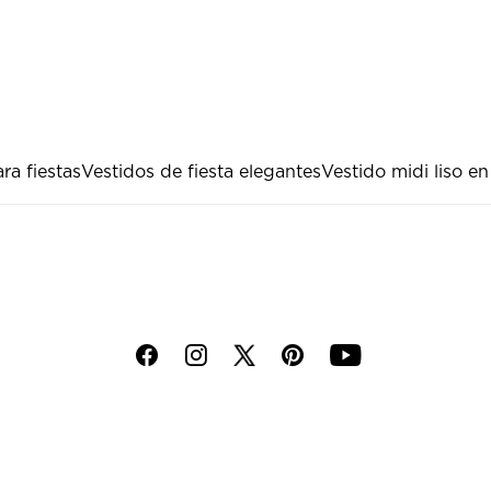
ra fiestas
Vestidos de fiesta elegantes
Vestido midi liso en
f
i
p
y