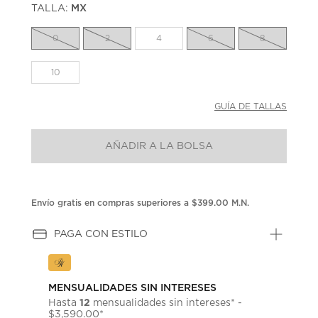
TALLA:
MX
Enlace
en
la
0
2
4
6
8
misma
página.
10
GUÍA DE TALLAS
AÑADIR A LA BOLSA
Envío gratis en compras superiores a $399.00 M.N.
PAGA CON ESTILO
MENSUALIDADES SIN INTERESES
12
Hasta
mensualidades sin intereses* -
$3,590.00*