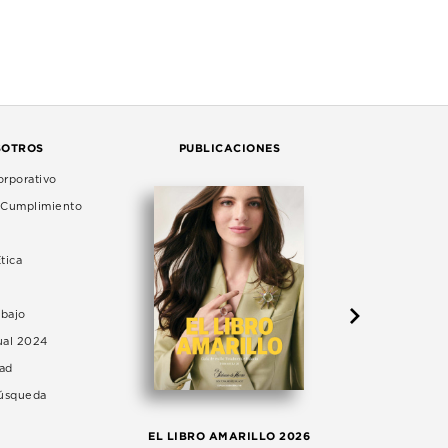
SOTROS
PUBLICACIONES
rporativo
e Cumplimiento
tica
abajo
ual 2024
dad
Búsqueda
LA 
EL LIBRO AMARILLO 2026