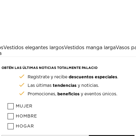
os
Vestidos elegantes largos
Vestidos manga larga
Vasos pa
a
OBTÉN LAS ÚLTIMAS NOTICIAS TOTALMENTE PALACIO
descuentos especiales
Regístrate y recibe
.
tendencias
Las últimas
y noticias.
beneficios
Promociones,
y eventos únicos.
MUJER
HOMBRE
HOGAR