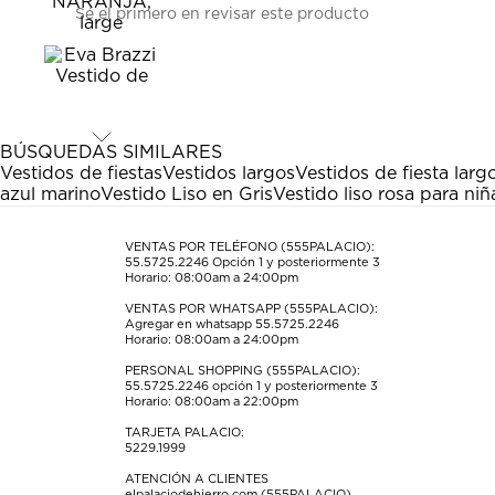
Sé el primero en revisar este producto
para
para
para
para
para
calificar
calificar
calificar
calificar
calificar
el
el
el
el
el
artículo
artículo
artículo
artículo
artículo
con
con
con
con
con
1
2
3
4
5
estrella
estrellas.
estrellas.
estrellas.
estrellas.
BÚSQUEDAS SIMILARES
Esta
Esta
Esta
Esta
Esta
Vestidos de fiestas
Vestidos largos
Vestidos de fiesta larg
acción
acción
acción
acción
acción
azul marino
Vestido Liso en Gris
Vestido liso rosa para niñ
abrirá
abrirá
abrirá
abrirá
abrirá
el
el
el
el
el
formulario
formulario
formulario
formulario
formulario
VENTAS POR TELÉFONO (555PALACIO):
55.5725.2246
Opción 1 y posteriormente 3
de
de
de
de
de
Horario: 08:00am a 24:00pm
envío.
envío.
envío.
envío.
envío.
VENTAS POR WHATSAPP (555PALACIO):
Agregar en whatsapp 55.5725.2246
Horario: 08:00am a 24:00pm
PERSONAL SHOPPING (555PALACIO):
55.5725.2246
opción 1 y posteriormente 3
Horario: 08:00am a 22:00pm
TARJETA PALACIO:
5229.1999
ATENCIÓN A CLIENTES
elpalaciodehierro.com (555PALACIO)