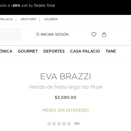
-20%
ocio o
con tu Tarjeta Total
 PALACIO
ARISTOPET
CELEBRA
INICIAR SESIÓN
ÓNICA
GOURMET
DEPORTES
CASA PALACIO
TANE
EVA BRAZZI
Vestido de fiesta largo liso Mujer
$3,590.00
MESES SIN INTERESES
(0)
Sin
puntuación.