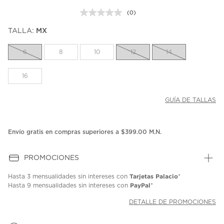
(0)
Sin
puntuación.
TALLA:
MX
Enlace
en
la
6
8
10
12
14
misma
página.
16
GUÍA DE TALLAS
Envío gratis en compras superiores a $399.00 M.N.
PROMOCIONES
Tarjetas Palacio
Hasta
3 mensualidades
sin intereses con
*
PayPal
Hasta
9 mensualidades
sin intereses con
*
DETALLE DE PROMOCIONES