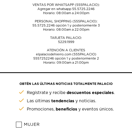
VENTAS POR WHATSAPP (555PALACIO):
Agregar en whatsapp 55.5725.2246
Horario: 08:00am a 24:00pm
PERSONAL SHOPPING (555PALACIO):
55.5725.2246
opción 1 y posteriormente 3
Horario: 08:00am a 22:00pm
TARJETA PALACIO:
5229.1999
ATENCIÓN A CLIENTES
elpalaciodehierro.com (555PALACIO)
5557252246
opción 1 y posteriormente 2
Horario: 09:00am a 21:00pm
OBTÉN LAS ÚLTIMAS NOTICIAS TOTALMENTE PALACIO
descuentos especiales
Regístrate y recibe
.
tendencias
Las últimas
y noticias.
beneficios
Promociones,
y eventos únicos.
MUJER