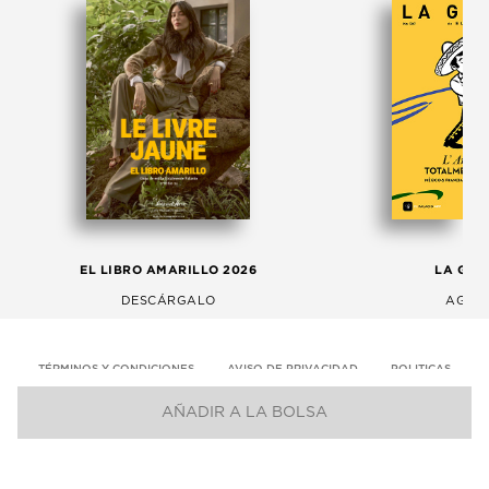
EL LIBRO AMARILLO 2026
LA GAC
DESCÁRGALO
AGOS
TÉRMINOS Y CONDICIONES
AVISO DE PRIVACIDAD
POLITICAS
AÑADIR A LA BOLSA