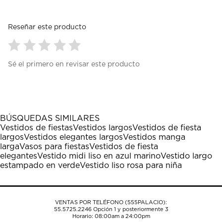
Reseñar este producto
Seleccionar
Seleccionar
Seleccionar
Seleccionar
Seleccionar
Sé el primero en revisar este producto
para
para
para
para
para
calificar
calificar
calificar
calificar
calificar
el
el
el
el
el
artículo
artículo
artículo
artículo
artículo
con
con
con
con
con
1
2
3
4
5
BÚSQUEDAS SIMILARES
estrella
estrellas.
estrellas.
estrellas.
estrellas.
Vestidos de fiestas
Vestidos largos
Vestidos de fiesta
Esta
Esta
Esta
Esta
Esta
largos
Vestidos elegantes largos
Vestidos manga
acción
acción
acción
acción
acción
larga
Vasos para fiestas
Vestidos de fiesta
abrirá
abrirá
abrirá
abrirá
abrirá
elegantes
Vestido midi liso en azul marino
Vestido largo
el
el
el
el
el
estampado en verde
Vestido liso rosa para niña
formulario
formulario
formulario
formulario
formulario
de
de
de
de
de
envío.
envío.
envío.
envío.
envío.
VENTAS POR TELÉFONO (555PALACIO):
55.5725.2246
Opción 1 y posteriormente 3
Horario: 08:00am a 24:00pm