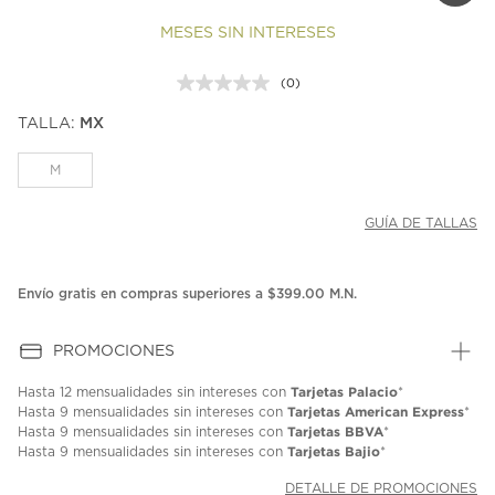
MESES SIN INTERESES
(0)
Sin
puntuación.
TALLA:
MX
Enlace
en
la
M
misma
página.
GUÍA DE TALLAS
Envío gratis en compras superiores a $399.00 M.N.
PROMOCIONES
Tarjetas Palacio
Hasta
12 mensualidades
sin intereses con
*
Tarjetas American Express
Hasta
9 mensualidades
sin intereses con
*
Tarjetas BBVA
Hasta
9 mensualidades
sin intereses con
*
Tarjetas Bajio
Hasta
9 mensualidades
sin intereses con
*
DETALLE DE PROMOCIONES