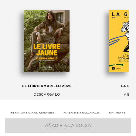
EL LIBRO AMARILLO 2026
LA GAC
DESCÁRGALO
AGOS
TÉRMINOS Y CONDICIONES
AVISO DE PRIVACIDAD
POLITICAS
AÑADIR A LA BOLSA