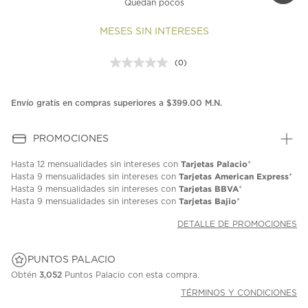
Quedan pocos
MESES SIN INTERESES
(0)
Sin
puntuación.
Enlace
en
Envío gratis en compras superiores a $399.00 M.N.
la
misma
página.
PROMOCIONES
Tarjetas Palacio
Hasta
12 mensualidades
sin intereses con
*
Tarjetas American Express
Hasta
9 mensualidades
sin intereses con
*
Tarjetas BBVA
Hasta
9 mensualidades
sin intereses con
*
Tarjetas Bajio
Hasta
9 mensualidades
sin intereses con
*
DETALLE DE PROMOCIONES
PUNTOS PALACIO
Obtén
3,052
Puntos Palacio con esta compra.
TÉRMINOS Y CONDICIONES