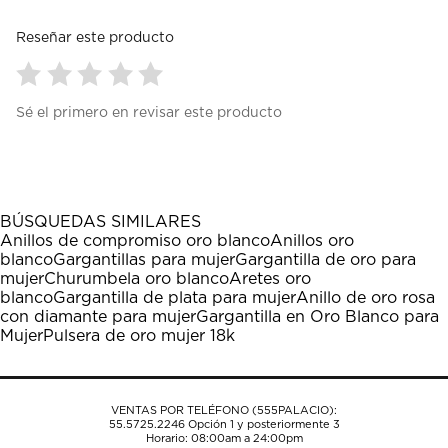
Reseñar este producto
Seleccionar
Seleccionar
Seleccionar
Seleccionar
Seleccionar
Sé el primero en revisar este producto
para
para
para
para
para
calificar
calificar
calificar
calificar
calificar
el
el
el
el
el
artículo
artículo
artículo
artículo
artículo
con
con
con
con
con
1
2
3
4
5
BÚSQUEDAS SIMILARES
estrella
estrellas.
estrellas.
estrellas.
estrellas.
Anillos de compromiso oro blanco
Anillos oro
Esta
Esta
Esta
Esta
Esta
blanco
Gargantillas para mujer
Gargantilla de oro para
acción
acción
acción
acción
acción
mujer
Churumbela oro blanco
Aretes oro
abrirá
abrirá
abrirá
abrirá
abrirá
blanco
Gargantilla de plata para mujer
Anillo de oro rosa
el
el
el
el
el
con diamante para mujer
Gargantilla en Oro Blanco para
formulario
formulario
formulario
formulario
formulario
Mujer
Pulsera de oro mujer 18k
de
de
de
de
de
envío.
envío.
envío.
envío.
envío.
VENTAS POR TELÉFONO (555PALACIO):
55.5725.2246
Opción 1 y posteriormente 3
Horario: 08:00am a 24:00pm