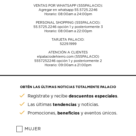
VENTAS POR WHATSAPP (555PALACIO):
Agregar en whatsapp 55.5725.2246
Horario: 08:00am a 24:00pm
PERSONAL SHOPPING (555PALACIO):
55.5725.2246
opción 1 y posteriormente 3
Horario: 08:00am a 22:00pm
TARJETA PALACIO:
5229.1999
ATENCIÓN A CLIENTES
elpalaciodehierro.com (555PALACIO)
5557252246
opción 1 y posteriormente 2
Horario: 09:00am a 21:00pm
OBTÉN LAS ÚLTIMAS NOTICIAS TOTALMENTE PALACIO
descuentos especiales
Regístrate y recibe
.
tendencias
Las últimas
y noticias.
beneficios
Promociones,
y eventos únicos.
MUJER