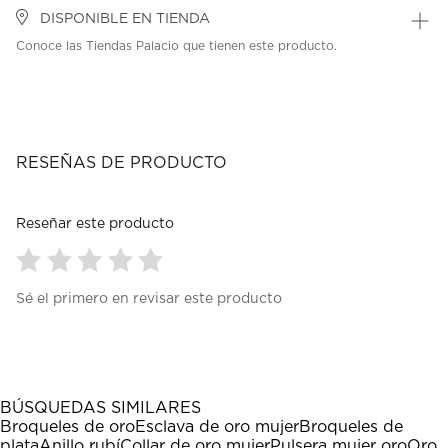
DISPONIBLE EN TIENDA
Conoce las Tiendas Palacio que tienen este producto.
RESEÑAS DE PRODUCTO
Reseñar este producto
Seleccionar
Seleccionar
Seleccionar
Seleccionar
Seleccionar
Sé el primero en revisar este producto
para
para
para
para
para
calificar
calificar
calificar
calificar
calificar
el
el
el
el
el
artículo
artículo
artículo
artículo
artículo
con
con
con
con
con
1
2
3
4
5
BÚSQUEDAS SIMILARES
estrella
estrellas.
estrellas.
estrellas.
estrellas.
Broqueles de oro
Esclava de oro mujer
Broqueles de
Esta
Esta
Esta
Esta
Esta
plata
Anillo rubí
Collar de oro mujer
Pulsera mujer oro
Oro