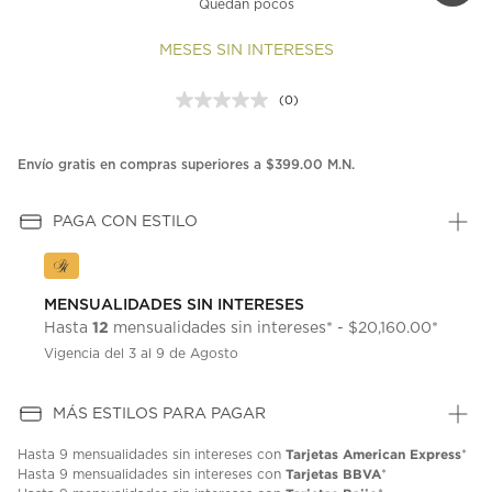
Quedan pocos
MESES SIN INTERESES
(0)
Sin
puntuación.
Enlace
en
Envío gratis en compras superiores a $399.00 M.N.
la
misma
página.
PAGA CON ESTILO
MENSUALIDADES SIN INTERESES
12
Hasta
mensualidades sin intereses* - $20,160.00*
Vigencia del 3 al 9 de Agosto
MÁS ESTILOS PARA PAGAR
Tarjetas American Express
Hasta
9 mensualidades
sin intereses con
*
Tarjetas BBVA
Hasta
9 mensualidades
sin intereses con
*