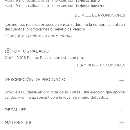
Tarjetas Bajio
Hasta
9 mensualidades
sin intereses con
*
Tarjetas Banorte
Hasta
9 mensualidades
sin intereses con
*
DETALLE DE PROMOCIONES
Los montos mostrados pueden variar si durante la compra se aplican
descuentos, promociones o beneficios Palacio
*Consulta términos y condiciones
PUNTOS PALACIO
Obtén
2,016
Puntos Palacio con esta compra.
TÉRMINOS Y CONDICIONES
DESCRIPCIÓN DE PRODUCTO
Broqueles Eugenia en oro rosa de 18 kilates; Una elección que aporta
calidez y un matiz romántico a la joya. Su diseño delicado...
DETALLES
MATERIALES