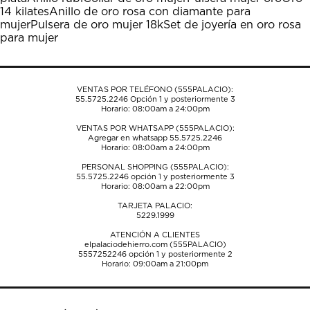
acción
acción
acción
acción
acción
14 kilates
Anillo de oro rosa con diamante para
abrirá
abrirá
abrirá
abrirá
abrirá
mujer
Pulsera de oro mujer 18k
Set de joyería en oro rosa
el
el
el
el
el
para mujer
formulario
formulario
formulario
formulario
formulario
de
de
de
de
de
envío.
envío.
envío.
envío.
envío.
VENTAS POR TELÉFONO (555PALACIO):
55.5725.2246
Opción 1 y posteriormente 3
Horario: 08:00am a 24:00pm
VENTAS POR WHATSAPP (555PALACIO):
Agregar en whatsapp 55.5725.2246
Horario: 08:00am a 24:00pm
PERSONAL SHOPPING (555PALACIO):
55.5725.2246
opción 1 y posteriormente 3
Horario: 08:00am a 22:00pm
TARJETA PALACIO:
5229.1999
ATENCIÓN A CLIENTES
elpalaciodehierro.com (555PALACIO)
5557252246
opción 1 y posteriormente 2
Horario: 09:00am a 21:00pm